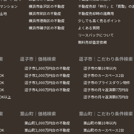
マンション
横浜市金沢区の不動産
不動産売却「仲介」と「買取」の
土地
横浜市栄区の不動産
不動産売却時の諸費用
横浜市港南区の不動産
少しでも高く売るポイント
横浜市磯子区の不動産
よくある質問
リースバックについて
無料売却査定依頼
索
逗子市｜価格検索
逗子市｜こだわり条件検索
逗子市1,000万円台の不動産
逗子市の築10年以内
DK
逗子市2,000万円台の不動産
逗子市のカースペース2台
DK
逗子市3,000万円台の不動産
逗子市のプライスダウン物件
DK
逗子市4,000万円台の不動産
逗子市の月々返済額7万円台
LDK以上
逗子市の月々返済額8万円台
索
葉山町｜価格検索
葉山町｜こだわり条件検索
葉山町1,000万円台の不動産
葉山町の築10年以内
DK
葉山町2,000万円台の不動産
葉山町のカースペース2台