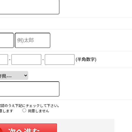
-
-
(半角数字)
確認のうえ下記にチェックして下さい。
意します
同意しません