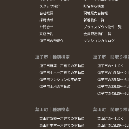
スタッフ紹介
町名から検索
会社概要
現地販売会情報
採用情報
新着物件一覧
お問合せ
プライスダウン物件一覧
来店予約
会員限定物件一覧
逗子市の街紹介
マンションカタログ
逗子市｜種別検索
逗子市｜間取り検
逗子市新築一戸建ての不動産
逗子市の～1LDK
逗子市中古一戸建ての不動産
逗子市の1SLDK～2L
逗子市マンションの不動産
逗子市の2SLDK～3L
逗子市土地の不動産
逗子市の3SLDK～4L
逗子市の4SLDK～5
葉山町｜種別検索
葉山町｜間取り検
葉山町新築一戸建ての不動産
葉山町の～1LDK
葉山町中古一戸建ての不動産
葉山町の1SLDK～2L