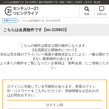
こちらは会員物件です【im-319903｜藤沢市亀井野1丁目｜新築一戸建て｜4LDK】｜逗子市・葉山町・湘南エリアの不動産のことならセンチュリー21リビングライフにお任せください！
検索
お知らせ
TOPページ
> こちらは会員物件です【im-319903】
こちらは会員物件です【im-319903】
こちらの物件は限定公開の物件になります。
【会員限定公開物件について】
当社は売主様のプライバシー保護や価格未定などにより、一般公開がで
きない最新物件があります。
より多くの物件をご覧になりたいお客様は「無料会員」にご登録くださ
い。
ログインに失敗している可能性があります。再度ログイン
ID・パスワードをご入力いただくか、登録情報をお忘れの方
はお問合せ下さい。
ログインID