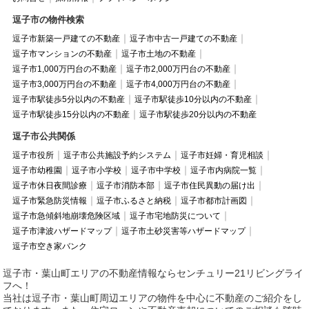
逗子市の物件検索
逗子市新築一戸建ての不動産
逗子市中古一戸建ての不動産
逗子市マンションの不動産
逗子市土地の不動産
逗子市1,000万円台の不動産
逗子市2,000万円台の不動産
逗子市3,000万円台の不動産
逗子市4,000万円台の不動産
逗子市駅徒歩5分以内の不動産
逗子市駅徒歩10分以内の不動産
逗子市駅徒歩15分以内の不動産
逗子市駅徒歩20分以内の不動産
逗子市公共関係
逗子市役所
逗子市公共施設予約システム
逗子市妊婦・育児相談
逗子市幼稚園
逗子市小学校
逗子市中学校
逗子市内病院一覧
逗子市休日夜間診療
逗子市消防本部
逗子市住民異動の届け出
逗子市緊急防災情報
逗子市ふるさと納税
逗子市都市計画図
逗子市急傾斜地崩壊危険区域
逗子市宅地防災について
逗子市津波ハザードマップ
逗子市土砂災害等ハザードマップ
逗子市空き家バンク
逗子市・葉山町エリアの不動産情報ならセンチュリー21リビングライ
フへ！
当社は逗子市・葉山町周辺エリアの物件を中心に不動産のご紹介をし