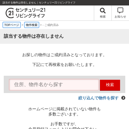
該当する物件は存在しません｜センチュリー21リビングライフ
検索
お知らせ
TOPページ
>
物件検索
>
-
ご成約済み
該当する物件は存在しません
お探しの物件はご成約済みとなっております。
下記にて再検索をお願いたします。
検索
絞り込んで物件を探す
ホームページに掲載されていない物件も
多数ございます。
お手数ですが、
会員登録フォームよりお問合せ下さい。