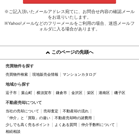
※ご記入頂いたメールアドレス宛てに、お問合せ内容の確認メール
をお送りいたします。
※Yahoo!メールなどのフリーメールをご利用の場合、迷惑メールフ
ォルダに入る場合があります。
このページの先頭へ
売買物件を探す
売買物件検索
現地販売会情報
マンションカタログ
地域から探す
逗子市
葉山町
横須賀市
鎌倉市
金沢区
栄区
港南区
磯子区
不動産売却について
当社の売却について
売却査定
不動産却の流れ
「仲介」と「買取」の違い
不動産売却時の諸費用
少しでも高く売るポイント
よくある質問
仲介手数料について
相続相談