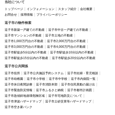
当社について
トップページ
インフォメーション
スタッフ紹介
会社概要
お問合せ
採用情報
プライバシーポリシー
逗子市の物件検索
逗子市新築一戸建ての不動産
逗子市中古一戸建ての不動産
逗子市マンションの不動産
逗子市土地の不動産
逗子市1,000万円台の不動産
逗子市2,000万円台の不動産
逗子市3,000万円台の不動産
逗子市4,000万円台の不動産
逗子市駅徒歩5分以内の不動産
逗子市駅徒歩10分以内の不動産
逗子市駅徒歩15分以内の不動産
逗子市駅徒歩20分以内の不動産
逗子市公共関係
逗子市役所
逗子市公共施設予約システム
逗子市妊婦・育児相談
逗子市幼稚園
逗子市小学校
逗子市中学校
逗子市内病院一覧
逗子市休日夜間診療
逗子市消防本部
逗子市住民異動の届け出
逗子市緊急防災情報
逗子市ふるさと納税
逗子市都市計画図
逗子市急傾斜地崩壊危険区域
逗子市宅地防災について
逗子市津波ハザードマップ
逗子市土砂災害等ハザードマップ
逗子市空き家バンク