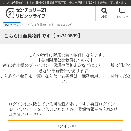
こちらは会員物件です【im-319899｜藤沢市稲荷1丁目｜中古一戸建て｜4LDK】｜逗子市・葉山町・湘南エリアの不動産のことならセンチュリー21リビングライフにお任せください！
検索
お知らせ
TOPページ
> こちらは会員物件です【im-319899】
こちらは会員物件です【im-319899】
こちらの物件は限定公開の物件になります。
【会員限定公開物件について】
当社は売主様のプライバシー保護や価格未定などにより、一般公開がで
きない最新物件があります。
より多くの物件をご覧になりたいお客様は「無料会員」にご登録くださ
い。
ログインに失敗している可能性があります。再度ログイン
ID・パスワードをご入力いただくか、登録情報をお忘れの方
はお問合せ下さい。
ログインID