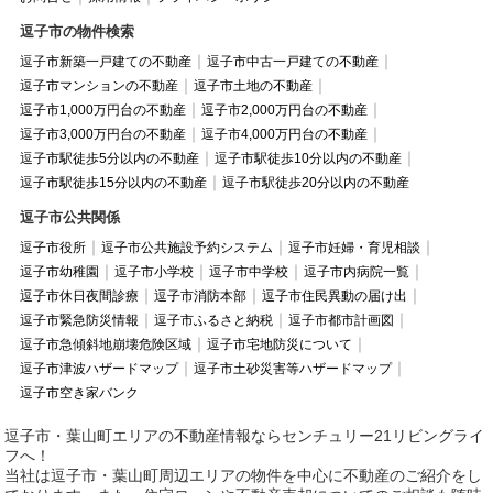
逗子市の物件検索
逗子市新築一戸建ての不動産
逗子市中古一戸建ての不動産
逗子市マンションの不動産
逗子市土地の不動産
逗子市1,000万円台の不動産
逗子市2,000万円台の不動産
逗子市3,000万円台の不動産
逗子市4,000万円台の不動産
逗子市駅徒歩5分以内の不動産
逗子市駅徒歩10分以内の不動産
逗子市駅徒歩15分以内の不動産
逗子市駅徒歩20分以内の不動産
逗子市公共関係
逗子市役所
逗子市公共施設予約システム
逗子市妊婦・育児相談
逗子市幼稚園
逗子市小学校
逗子市中学校
逗子市内病院一覧
逗子市休日夜間診療
逗子市消防本部
逗子市住民異動の届け出
逗子市緊急防災情報
逗子市ふるさと納税
逗子市都市計画図
逗子市急傾斜地崩壊危険区域
逗子市宅地防災について
逗子市津波ハザードマップ
逗子市土砂災害等ハザードマップ
逗子市空き家バンク
逗子市・葉山町エリアの不動産情報ならセンチュリー21リビングライ
フへ！
当社は逗子市・葉山町周辺エリアの物件を中心に不動産のご紹介をし