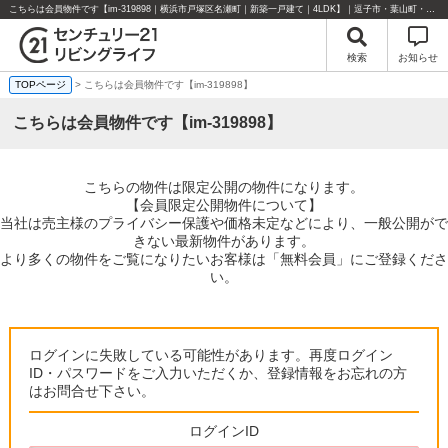
こちらは会員物件です【im-319898｜横浜市戸塚区名瀬町｜新築一戸建て｜4LDK】｜逗子市・葉山町・湘南エリアの不動産のことならセンチュリー21リビングライフにお任せください！
検索
お知らせ
TOPページ
> こちらは会員物件です【im-319898】
こちらは会員物件です【im-319898】
こちらの物件は限定公開の物件になります。
【会員限定公開物件について】
当社は売主様のプライバシー保護や価格未定などにより、一般公開がで
きない最新物件があります。
より多くの物件をご覧になりたいお客様は「無料会員」にご登録くださ
い。
ログインに失敗している可能性があります。再度ログイン
ID・パスワードをご入力いただくか、登録情報をお忘れの方
はお問合せ下さい。
ログインID