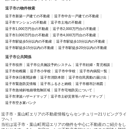
逗子市の物件検索
逗子市新築一戸建ての不動産
逗子市中古一戸建ての不動産
逗子市マンションの不動産
逗子市土地の不動産
逗子市1,000万円台の不動産
逗子市2,000万円台の不動産
逗子市3,000万円台の不動産
逗子市4,000万円台の不動産
逗子市駅徒歩5分以内の不動産
逗子市駅徒歩10分以内の不動産
逗子市駅徒歩15分以内の不動産
逗子市駅徒歩20分以内の不動産
逗子市公共関係
逗子市役所
逗子市公共施設予約システム
逗子市妊婦・育児相談
逗子市幼稚園
逗子市小学校
逗子市中学校
逗子市内病院一覧
逗子市休日夜間診療
逗子市消防本部
逗子市住民異動の届け出
逗子市緊急防災情報
逗子市ふるさと納税
逗子市都市計画図
逗子市急傾斜地崩壊危険区域
逗子市宅地防災について
逗子市津波ハザードマップ
逗子市土砂災害等ハザードマップ
逗子市空き家バンク
逗子市・葉山町エリアの不動産情報ならセンチュリー21リビングライ
フへ！
当社は逗子市・葉山町周辺エリアの物件を中心に不動産のご紹介をし