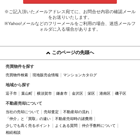
※ご記入頂いたメールアドレス宛てに、お問合せ内容の確認メール
をお送りいたします。
※Yahoo!メールなどのフリーメールをご利用の場合、迷惑メールフ
ォルダに入る場合があります。
このページの先頭へ
売買物件を探す
売買物件検索
現地販売会情報
マンションカタログ
地域から探す
逗子市
葉山町
横須賀市
鎌倉市
金沢区
栄区
港南区
磯子区
不動産売却について
当社の売却について
売却査定
不動産却の流れ
「仲介」と「買取」の違い
不動産売却時の諸費用
少しでも高く売るポイント
よくある質問
仲介手数料について
相続相談