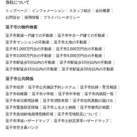
当社について
トップページ
インフォメーション
スタッフ紹介
会社概要
お問合せ
採用情報
プライバシーポリシー
逗子市の物件検索
逗子市新築一戸建ての不動産
逗子市中古一戸建ての不動産
逗子市マンションの不動産
逗子市土地の不動産
逗子市1,000万円台の不動産
逗子市2,000万円台の不動産
逗子市3,000万円台の不動産
逗子市4,000万円台の不動産
逗子市駅徒歩5分以内の不動産
逗子市駅徒歩10分以内の不動産
逗子市駅徒歩15分以内の不動産
逗子市駅徒歩20分以内の不動産
逗子市公共関係
逗子市役所
逗子市公共施設予約システム
逗子市妊婦・育児相談
逗子市幼稚園
逗子市小学校
逗子市中学校
逗子市内病院一覧
逗子市休日夜間診療
逗子市消防本部
逗子市住民異動の届け出
逗子市緊急防災情報
逗子市ふるさと納税
逗子市都市計画図
逗子市急傾斜地崩壊危険区域
逗子市宅地防災について
逗子市津波ハザードマップ
逗子市土砂災害等ハザードマップ
逗子市空き家バンク