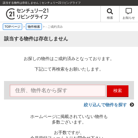
該当する物件は存在しません｜センチュリー21リビングライフ
検索
お知らせ
TOPページ
>
物件検索
>
-
ご成約済み
該当する物件は存在しません
お探しの物件はご成約済みとなっております。
下記にて再検索をお願いたします。
検索
絞り込んで物件を探す
ホームページに掲載されていない物件も
多数ございます。
お手数ですが、
会員登録フォームよりお問合せ下さい。