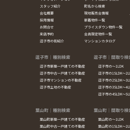
スタッフ紹介
町名から検索
会社概要
現地販売会情報
採用情報
新着物件一覧
お問合せ
プライスダウン物件一覧
来店予約
会員限定物件一覧
逗子市の街紹介
マンションカタログ
逗子市｜種別検索
逗子市｜間取り検
逗子市新築一戸建ての不動産
逗子市の～1LDK
逗子市中古一戸建ての不動産
逗子市の1SLDK～2L
逗子市マンションの不動産
逗子市の2SLDK～3L
逗子市土地の不動産
逗子市の3SLDK～4L
逗子市の4SLDK～5
葉山町｜種別検索
葉山町｜間取り検
葉山町新築一戸建ての不動産
葉山町の～1LDK
葉山町中古一戸建ての不動産
葉山町の1SLDK～2L