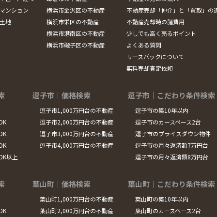
マンション
横浜市金沢区の不動産
不動産売却「仲介」と「買取」の
土地
横浜市栄区の不動産
不動産売却時の諸費用
横浜市港南区の不動産
少しでも高く売るポイント
横浜市磯子区の不動産
よくある質問
リースバックについて
無料売却査定依頼
索
逗子市｜価格検索
逗子市｜こだわり条件検索
逗子市1,000万円台の不動産
逗子市の築10年以内
DK
逗子市2,000万円台の不動産
逗子市のカースペース2台
DK
逗子市3,000万円台の不動産
逗子市のプライスダウン物件
DK
逗子市4,000万円台の不動産
逗子市の月々返済額7万円台
LDK以上
逗子市の月々返済額8万円台
索
葉山町｜価格検索
葉山町｜こだわり条件検索
葉山町1,000万円台の不動産
葉山町の築10年以内
DK
葉山町2,000万円台の不動産
葉山町のカースペース2台