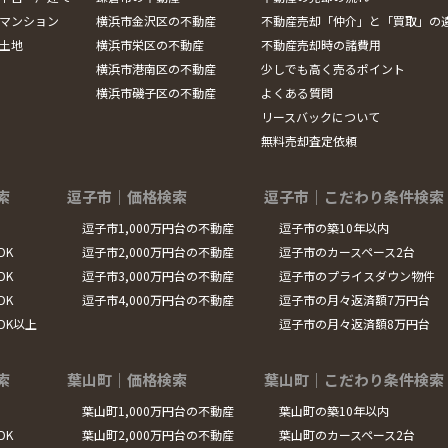
マンション
横浜市金沢区の不動産
不動産売却「仲介」と「買取」の
土地
横浜市栄区の不動産
不動産売却時の諸費用
横浜市港南区の不動産
少しでも高く売るポイント
横浜市磯子区の不動産
よくある質問
リースバックについて
無料売却査定依頼
索
逗子市｜価格検索
逗子市｜こだわり条件検索
逗子市1,000万円台の不動産
逗子市の築10年以内
DK
逗子市2,000万円台の不動産
逗子市のカースペース2台
DK
逗子市3,000万円台の不動産
逗子市のプライスダウン物件
DK
逗子市4,000万円台の不動産
逗子市の月々返済額7万円台
LDK以上
逗子市の月々返済額8万円台
索
葉山町｜価格検索
葉山町｜こだわり条件検索
葉山町1,000万円台の不動産
葉山町の築10年以内
DK
葉山町2,000万円台の不動産
葉山町のカースペース2台