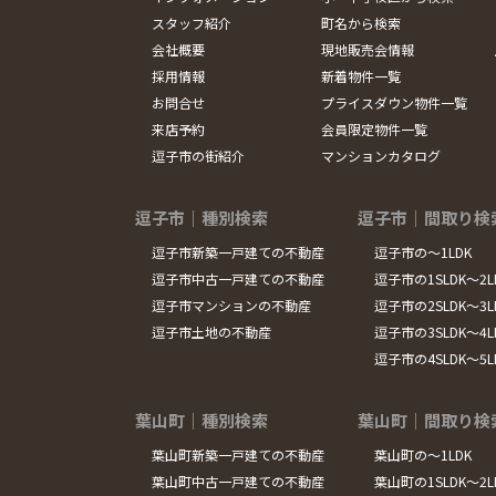
スタッフ紹介
町名から検索
会社概要
現地販売会情報
採用情報
新着物件一覧
お問合せ
プライスダウン物件一覧
来店予約
会員限定物件一覧
逗子市の街紹介
マンションカタログ
逗子市｜種別検索
逗子市｜間取り検
逗子市新築一戸建ての不動産
逗子市の～1LDK
逗子市中古一戸建ての不動産
逗子市の1SLDK～2L
逗子市マンションの不動産
逗子市の2SLDK～3L
逗子市土地の不動産
逗子市の3SLDK～4L
逗子市の4SLDK～5
葉山町｜種別検索
葉山町｜間取り検
葉山町新築一戸建ての不動産
葉山町の～1LDK
葉山町中古一戸建ての不動産
葉山町の1SLDK～2L