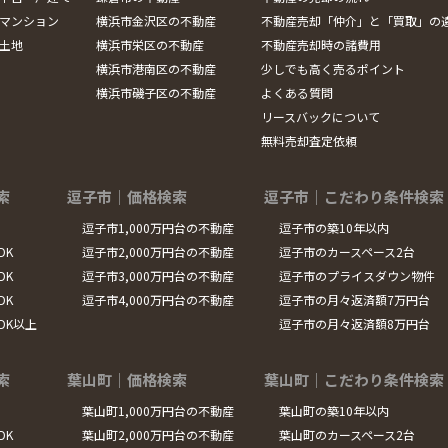
マンション
横浜市金沢区の不動産
不動産売却「仲介」と「買取」の
土地
横浜市栄区の不動産
不動産売却時の諸費用
横浜市港南区の不動産
少しでも高く売るポイント
横浜市磯子区の不動産
よくある質問
リースバックについて
無料売却査定依頼
索
逗子市｜価格検索
逗子市｜こだわり条件検索
逗子市1,000万円台の不動産
逗子市の築10年以内
DK
逗子市2,000万円台の不動産
逗子市のカースペース2台
DK
逗子市3,000万円台の不動産
逗子市のプライスダウン物件
DK
逗子市4,000万円台の不動産
逗子市の月々返済額7万円台
LDK以上
逗子市の月々返済額8万円台
索
葉山町｜価格検索
葉山町｜こだわり条件検索
葉山町1,000万円台の不動産
葉山町の築10年以内
DK
葉山町2,000万円台の不動産
葉山町のカースペース2台