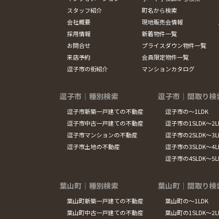
スタッフ紹介
町名から検索
会社概要
現地販売会情報
採用情報
新着物件一覧
お問合せ
プライスダウン物件一覧
来店予約
会員限定物件一覧
逗子市の街紹介
マンションカタログ
逗子市｜種別検索
逗子市｜間取り検
逗子市新築一戸建ての不動産
逗子市の～1LDK
逗子市中古一戸建ての不動産
逗子市の1SLDK～2L
逗子市マンションの不動産
逗子市の2SLDK～3L
逗子市土地の不動産
逗子市の3SLDK～4L
逗子市の4SLDK～5
葉山町｜種別検索
葉山町｜間取り検
葉山町新築一戸建ての不動産
葉山町の～1LDK
葉山町中古一戸建ての不動産
葉山町の1SLDK～2L