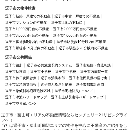
逗子市の物件検索
逗子市新築一戸建ての不動産
逗子市中古一戸建ての不動産
逗子市マンションの不動産
逗子市土地の不動産
逗子市1,000万円台の不動産
逗子市2,000万円台の不動産
逗子市3,000万円台の不動産
逗子市4,000万円台の不動産
逗子市駅徒歩5分以内の不動産
逗子市駅徒歩10分以内の不動産
逗子市駅徒歩15分以内の不動産
逗子市駅徒歩20分以内の不動産
逗子市公共関係
逗子市役所
逗子市公共施設予約システム
逗子市妊婦・育児相談
逗子市幼稚園
逗子市小学校
逗子市中学校
逗子市内病院一覧
逗子市休日夜間診療
逗子市消防本部
逗子市住民異動の届け出
逗子市緊急防災情報
逗子市ふるさと納税
逗子市都市計画図
逗子市急傾斜地崩壊危険区域
逗子市宅地防災について
逗子市津波ハザードマップ
逗子市土砂災害等ハザードマップ
逗子市空き家バンク
逗子市・葉山町エリアの不動産情報ならセンチュリー21リビングライ
フへ！
当社は逗子市・葉山町周辺エリアの物件を中心に不動産のご紹介をし