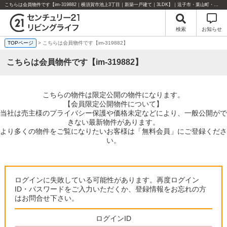
こちらは会員物件です【im-319882｜横須賀市池上3丁目｜新築一戸建て｜3LDK】｜逗子市・葉山町・湘南エリアの不動産のことならセンチュリー21リビングライフにお任せください！
検索
お知らせ
TOPページ
> こちらは会員物件です【im-319882】
こちらは会員物件です【im-319882】
こちらの物件は限定公開の物件になります。
【会員限定公開物件について】
当社は売主様のプライバシー保護や価格未定などにより、一般公開がで
きない最新物件があります。
より多くの物件をご覧になりたいお客様は「無料会員」にご登録くださ
い。
ログインに失敗している可能性があります。再度ログイン
ID・パスワードをご入力いただくか、登録情報をお忘れの方
はお問合せ下さい。
ログインID