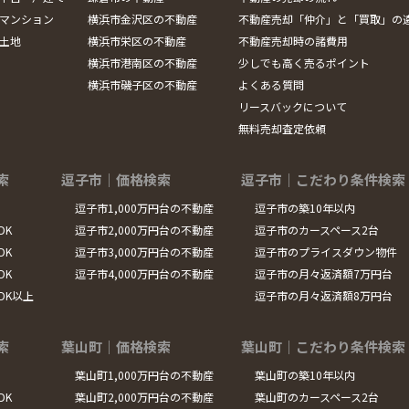
マンション
横浜市金沢区の不動産
不動産売却「仲介」と「買取」の
土地
横浜市栄区の不動産
不動産売却時の諸費用
横浜市港南区の不動産
少しでも高く売るポイント
横浜市磯子区の不動産
よくある質問
リースバックについて
無料売却査定依頼
索
逗子市｜価格検索
逗子市｜こだわり条件検索
逗子市1,000万円台の不動産
逗子市の築10年以内
DK
逗子市2,000万円台の不動産
逗子市のカースペース2台
DK
逗子市3,000万円台の不動産
逗子市のプライスダウン物件
DK
逗子市4,000万円台の不動産
逗子市の月々返済額7万円台
LDK以上
逗子市の月々返済額8万円台
索
葉山町｜価格検索
葉山町｜こだわり条件検索
葉山町1,000万円台の不動産
葉山町の築10年以内
DK
葉山町2,000万円台の不動産
葉山町のカースペース2台