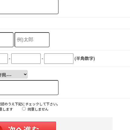
-
-
(半角数字)
確認のうえ下記にチェックして下さい。
意します
同意しません