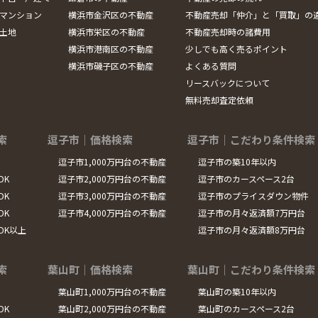
マンション
横浜市金沢区の不動産
不動産売却「仲介」と「買取」の
土地
横浜市栄区の不動産
不動産売却時の諸費用
横浜市港南区の不動産
少しでも高く売るポイント
横浜市磯子区の不動産
よくある質問
リースバックについて
無料売却査定依頼
索
逗子市｜価格検索
逗子市｜こだわり条件検索
逗子市1,000万円台の不動産
逗子市の築10年以内
DK
逗子市2,000万円台の不動産
逗子市のカースペース2台
DK
逗子市3,000万円台の不動産
逗子市のプライスダウン物件
DK
逗子市4,000万円台の不動産
逗子市の月々返済額7万円台
LDK以上
逗子市の月々返済額8万円台
索
葉山町｜価格検索
葉山町｜こだわり条件検索
葉山町1,000万円台の不動産
葉山町の築10年以内
DK
葉山町2,000万円台の不動産
葉山町のカースペース2台