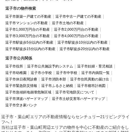
逗子市の物件検索
逗子市新築一戸建ての不動産
逗子市中古一戸建ての不動産
逗子市マンションの不動産
逗子市土地の不動産
逗子市1,000万円台の不動産
逗子市2,000万円台の不動産
逗子市3,000万円台の不動産
逗子市4,000万円台の不動産
逗子市駅徒歩5分以内の不動産
逗子市駅徒歩10分以内の不動産
逗子市駅徒歩15分以内の不動産
逗子市駅徒歩20分以内の不動産
逗子市公共関係
逗子市役所
逗子市公共施設予約システム
逗子市妊婦・育児相談
逗子市幼稚園
逗子市小学校
逗子市中学校
逗子市内病院一覧
逗子市休日夜間診療
逗子市消防本部
逗子市住民異動の届け出
逗子市緊急防災情報
逗子市ふるさと納税
逗子市都市計画図
逗子市急傾斜地崩壊危険区域
逗子市宅地防災について
逗子市津波ハザードマップ
逗子市土砂災害等ハザードマップ
逗子市空き家バンク
逗子市・葉山町エリアの不動産情報ならセンチュリー21リビングライ
フへ！
当社は逗子市・葉山町周辺エリアの物件を中心に不動産のご紹介をし