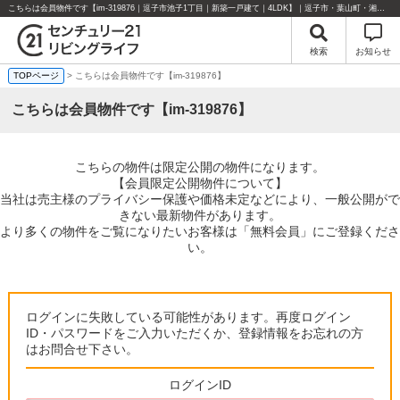
こちらは会員物件です【im-319876｜逗子市池子1丁目｜新築一戸建て｜4LDK】｜逗子市・葉山町・湘南エリアの不動産のことならセンチュリー21リビングライフにお任せください！
検索
お知らせ
TOPページ
> こちらは会員物件です【im-319876】
こちらは会員物件です【im-319876】
こちらの物件は限定公開の物件になります。
【会員限定公開物件について】
当社は売主様のプライバシー保護や価格未定などにより、一般公開がで
きない最新物件があります。
より多くの物件をご覧になりたいお客様は「無料会員」にご登録くださ
い。
ログインに失敗している可能性があります。再度ログイン
ID・パスワードをご入力いただくか、登録情報をお忘れの方
はお問合せ下さい。
ログインID