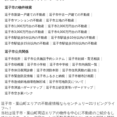
逗子市の物件検索
逗子市新築一戸建ての不動産
逗子市中古一戸建ての不動産
逗子市マンションの不動産
逗子市土地の不動産
逗子市1,000万円台の不動産
逗子市2,000万円台の不動産
逗子市3,000万円台の不動産
逗子市4,000万円台の不動産
逗子市駅徒歩5分以内の不動産
逗子市駅徒歩10分以内の不動産
逗子市駅徒歩15分以内の不動産
逗子市駅徒歩20分以内の不動産
逗子市公共関係
逗子市役所
逗子市公共施設予約システム
逗子市妊婦・育児相談
逗子市幼稚園
逗子市小学校
逗子市中学校
逗子市内病院一覧
逗子市休日夜間診療
逗子市消防本部
逗子市住民異動の届け出
逗子市緊急防災情報
逗子市ふるさと納税
逗子市都市計画図
逗子市急傾斜地崩壊危険区域
逗子市宅地防災について
逗子市津波ハザードマップ
逗子市土砂災害等ハザードマップ
逗子市空き家バンク
逗子市・葉山町エリアの不動産情報ならセンチュリー21リビングライ
フへ！
当社は逗子市・葉山町周辺エリアの物件を中心に不動産のご紹介をし