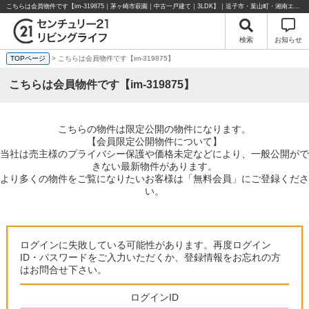
こちらは会員物件です【im-319875｜茅ヶ崎市萩園｜中古一戸建て｜3LDK】｜逗子市・葉山町・湘南エリアの不動産のことならセンチュリー21リビングライフにお任せください！
検索
お知らせ
TOPページ
> こちらは会員物件です【im-319875】
こちらは会員物件です【im-319875】
こちらの物件は限定公開の物件になります。
【会員限定公開物件について】
当社は売主様のプライバシー保護や価格未定などにより、一般公開がで
きない最新物件があります。
より多くの物件をご覧になりたいお客様は「無料会員」にご登録くださ
い。
ログインに失敗している可能性があります。再度ログイン
ID・パスワードをご入力いただくか、登録情報をお忘れの方
はお問合せ下さい。
ログインID