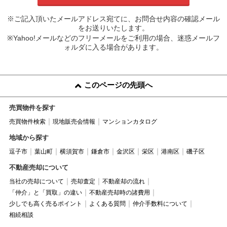
※ご記入頂いたメールアドレス宛てに、お問合せ内容の確認メール
をお送りいたします。
※Yahoo!メールなどのフリーメールをご利用の場合、迷惑メールフ
ォルダに入る場合があります。
このページの先頭へ
売買物件を探す
売買物件検索
現地販売会情報
マンションカタログ
地域から探す
逗子市
葉山町
横須賀市
鎌倉市
金沢区
栄区
港南区
磯子区
不動産売却について
当社の売却について
売却査定
不動産却の流れ
「仲介」と「買取」の違い
不動産売却時の諸費用
少しでも高く売るポイント
よくある質問
仲介手数料について
相続相談