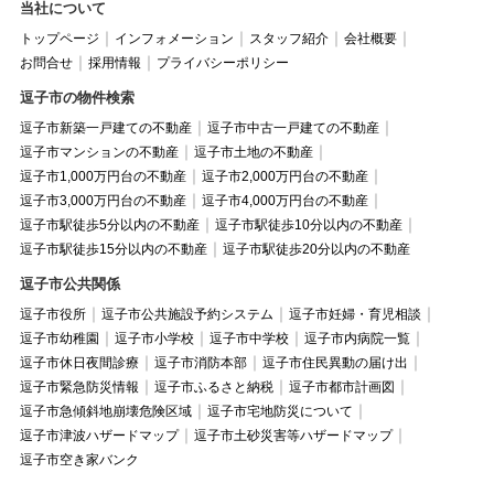
当社について
トップページ
インフォメーション
スタッフ紹介
会社概要
お問合せ
採用情報
プライバシーポリシー
逗子市の物件検索
逗子市新築一戸建ての不動産
逗子市中古一戸建ての不動産
逗子市マンションの不動産
逗子市土地の不動産
逗子市1,000万円台の不動産
逗子市2,000万円台の不動産
逗子市3,000万円台の不動産
逗子市4,000万円台の不動産
逗子市駅徒歩5分以内の不動産
逗子市駅徒歩10分以内の不動産
逗子市駅徒歩15分以内の不動産
逗子市駅徒歩20分以内の不動産
逗子市公共関係
逗子市役所
逗子市公共施設予約システム
逗子市妊婦・育児相談
逗子市幼稚園
逗子市小学校
逗子市中学校
逗子市内病院一覧
逗子市休日夜間診療
逗子市消防本部
逗子市住民異動の届け出
逗子市緊急防災情報
逗子市ふるさと納税
逗子市都市計画図
逗子市急傾斜地崩壊危険区域
逗子市宅地防災について
逗子市津波ハザードマップ
逗子市土砂災害等ハザードマップ
逗子市空き家バンク