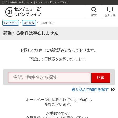
該当する物件は存在しません｜センチュリー21リビングライフ
検索
お知らせ
TOPページ
>
物件検索
>
-
ご成約済み
該当する物件は存在しません
お探しの物件はご成約済みとなっております。
下記にて再検索をお願いたします。
検索
絞り込んで物件を探す
ホームページに掲載されていない物件も
多数ございます。
お手数ですが、
会員登録フォームよりお問合せ下さい。