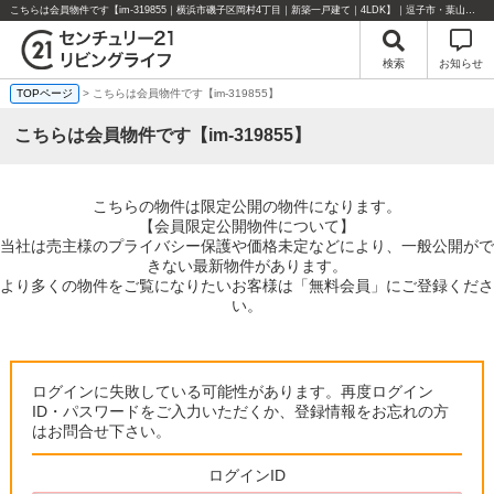
こちらは会員物件です【im-319855｜横浜市磯子区岡村4丁目｜新築一戸建て｜4LDK】｜逗子市・葉山町・湘南エリアの不動産のことならセンチュリー21リビングライフにお任せください！
検索
お知らせ
TOPページ
> こちらは会員物件です【im-319855】
こちらは会員物件です【im-319855】
こちらの物件は限定公開の物件になります。
【会員限定公開物件について】
当社は売主様のプライバシー保護や価格未定などにより、一般公開がで
きない最新物件があります。
より多くの物件をご覧になりたいお客様は「無料会員」にご登録くださ
い。
ログインに失敗している可能性があります。再度ログイン
ID・パスワードをご入力いただくか、登録情報をお忘れの方
はお問合せ下さい。
ログインID