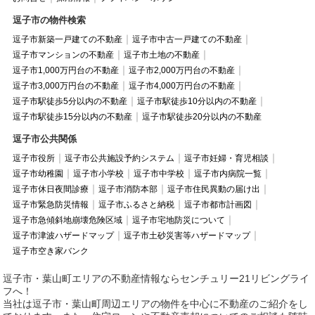
逗子市の物件検索
逗子市新築一戸建ての不動産
逗子市中古一戸建ての不動産
逗子市マンションの不動産
逗子市土地の不動産
逗子市1,000万円台の不動産
逗子市2,000万円台の不動産
逗子市3,000万円台の不動産
逗子市4,000万円台の不動産
逗子市駅徒歩5分以内の不動産
逗子市駅徒歩10分以内の不動産
逗子市駅徒歩15分以内の不動産
逗子市駅徒歩20分以内の不動産
逗子市公共関係
逗子市役所
逗子市公共施設予約システム
逗子市妊婦・育児相談
逗子市幼稚園
逗子市小学校
逗子市中学校
逗子市内病院一覧
逗子市休日夜間診療
逗子市消防本部
逗子市住民異動の届け出
逗子市緊急防災情報
逗子市ふるさと納税
逗子市都市計画図
逗子市急傾斜地崩壊危険区域
逗子市宅地防災について
逗子市津波ハザードマップ
逗子市土砂災害等ハザードマップ
逗子市空き家バンク
逗子市・葉山町エリアの不動産情報ならセンチュリー21リビングライ
フへ！
当社は逗子市・葉山町周辺エリアの物件を中心に不動産のご紹介をし