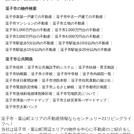
逗子市の物件検索
逗子市新築一戸建ての不動産
逗子市中古一戸建ての不動産
逗子市マンションの不動産
逗子市土地の不動産
逗子市1,000万円台の不動産
逗子市2,000万円台の不動産
逗子市3,000万円台の不動産
逗子市4,000万円台の不動産
逗子市駅徒歩5分以内の不動産
逗子市駅徒歩10分以内の不動産
逗子市駅徒歩15分以内の不動産
逗子市駅徒歩20分以内の不動産
逗子市公共関係
逗子市役所
逗子市公共施設予約システム
逗子市妊婦・育児相談
逗子市幼稚園
逗子市小学校
逗子市中学校
逗子市内病院一覧
逗子市休日夜間診療
逗子市消防本部
逗子市住民異動の届け出
逗子市緊急防災情報
逗子市ふるさと納税
逗子市都市計画図
逗子市急傾斜地崩壊危険区域
逗子市宅地防災について
逗子市津波ハザードマップ
逗子市土砂災害等ハザードマップ
逗子市空き家バンク
逗子市・葉山町エリアの不動産情報ならセンチュリー21リビングライ
フへ！
当社は逗子市・葉山町周辺エリアの物件を中心に不動産のご紹介をし