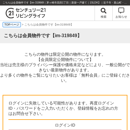
こちらは会員物件です【im-319849｜茅ヶ崎市高田1丁目｜新築一戸建て｜1SLDK】｜逗子市・葉山町・湘南エリアの不動産のことならセンチュリー21リビングライフにお任せください！
検索
お知らせ
TOPページ
> こちらは会員物件です【im-319849】
こちらは会員物件です【im-319849】
こちらの物件は限定公開の物件になります。
【会員限定公開物件について】
当社は売主様のプライバシー保護や価格未定などにより、一般公開がで
きない最新物件があります。
より多くの物件をご覧になりたいお客様は「無料会員」にご登録くださ
い。
ログインに失敗している可能性があります。再度ログイン
ID・パスワードをご入力いただくか、登録情報をお忘れの方
はお問合せ下さい。
ログインID