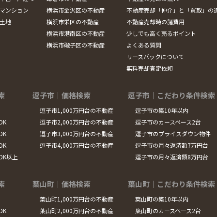
マンション
横浜市金沢区の不動産
不動産売却「仲介」と「買取」の
土地
横浜市栄区の不動産
不動産売却時の諸費用
横浜市港南区の不動産
少しでも高く売るポイント
横浜市磯子区の不動産
よくある質問
リースバックについて
無料売却査定依頼
索
逗子市｜価格検索
逗子市｜こだわり条件検索
逗子市1,000万円台の不動産
逗子市の築10年以内
DK
逗子市2,000万円台の不動産
逗子市のカースペース2台
DK
逗子市3,000万円台の不動産
逗子市のプライスダウン物件
DK
逗子市4,000万円台の不動産
逗子市の月々返済額7万円台
LDK以上
逗子市の月々返済額8万円台
索
葉山町｜価格検索
葉山町｜こだわり条件検索
葉山町1,000万円台の不動産
葉山町の築10年以内
DK
葉山町2,000万円台の不動産
葉山町のカースペース2台