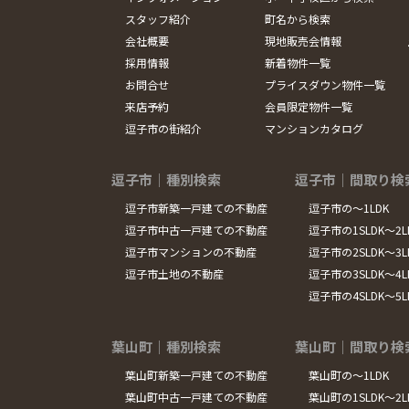
スタッフ紹介
町名から検索
会社概要
現地販売会情報
採用情報
新着物件一覧
お問合せ
プライスダウン物件一覧
来店予約
会員限定物件一覧
逗子市の街紹介
マンションカタログ
逗子市｜種別検索
逗子市｜間取り検
逗子市新築一戸建ての不動産
逗子市の～1LDK
逗子市中古一戸建ての不動産
逗子市の1SLDK～2L
逗子市マンションの不動産
逗子市の2SLDK～3L
逗子市土地の不動産
逗子市の3SLDK～4L
逗子市の4SLDK～5
葉山町｜種別検索
葉山町｜間取り検
葉山町新築一戸建ての不動産
葉山町の～1LDK
葉山町中古一戸建ての不動産
葉山町の1SLDK～2L