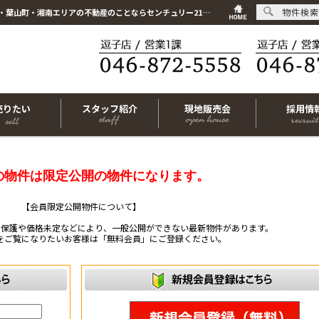
物件検索
こちらは会員物件です【im-319846｜横須賀市若宮台｜新築一戸建て｜4LDK】｜逗子市・葉山町・湘南エリアの不動産のことならセンチュリー21リビングライフにお任せください！
売りたい
スタッフ紹介
現地販売会
採用情
の物件は限定公開の物件になります。
【会員限定公開物件について】
ー保護や価格未定などにより、一般公開ができない最新物件があります。
をご覧になりたいお客様は「無料会員」にご登録ください。