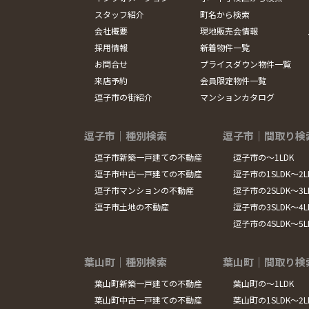
スタッフ紹介
町名から検索
会社概要
現地販売会情報
採用情報
新着物件一覧
お問合せ
プライスダウン物件一覧
来店予約
会員限定物件一覧
逗子市の街紹介
マンションカタログ
逗子市｜種別検索
逗子市｜間取り検
逗子市新築一戸建ての不動産
逗子市の～1LDK
逗子市中古一戸建ての不動産
逗子市の1SLDK～2L
逗子市マンションの不動産
逗子市の2SLDK～3L
逗子市土地の不動産
逗子市の3SLDK～4L
逗子市の4SLDK～5
葉山町｜種別検索
葉山町｜間取り検
葉山町新築一戸建ての不動産
葉山町の～1LDK
葉山町中古一戸建ての不動産
葉山町の1SLDK～2L