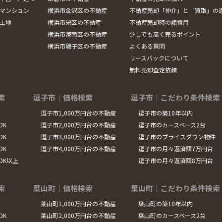
マンション
横浜市金沢区の不動産
不動産売却「仲介」と「買取」の
土地
横浜市栄区の不動産
不動産売却時の諸費用
横浜市港南区の不動産
少しでも高く売るポイント
横浜市磯子区の不動産
よくある質問
リースバックについて
無料売却査定依頼
索
逗子市｜価格検索
逗子市｜こだわり条件検索
逗子市1,000万円台の不動産
逗子市の築10年以内
DK
逗子市2,000万円台の不動産
逗子市のカースペース2台
DK
逗子市3,000万円台の不動産
逗子市のプライスダウン物件
DK
逗子市4,000万円台の不動産
逗子市の月々返済額7万円台
LDK以上
逗子市の月々返済額8万円台
索
葉山町｜価格検索
葉山町｜こだわり条件検索
葉山町1,000万円台の不動産
葉山町の築10年以内
DK
葉山町2,000万円台の不動産
葉山町のカースペース2台