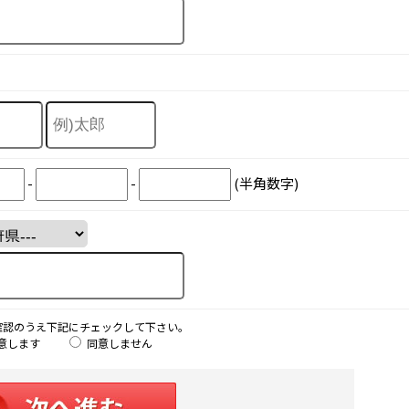
-
-
(半角数字)
確認のうえ下記にチェックして下さい。
意します
同意しません