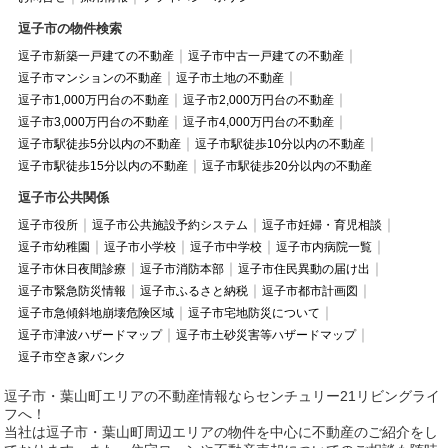
逗子市の物件検索
逗子市新築一戸建ての不動産
逗子市中古一戸建ての不動産
逗子市マンションの不動産
逗子市土地の不動産
逗子市1,000万円台の不動産
逗子市2,000万円台の不動産
逗子市3,000万円台の不動産
逗子市4,000万円台の不動産
逗子市駅徒歩5分以内の不動産
逗子市駅徒歩10分以内の不動産
逗子市駅徒歩15分以内の不動産
逗子市駅徒歩20分以内の不動産
逗子市公共関係
逗子市役所
逗子市公共施設予約システム
逗子市妊婦・育児相談
逗子市幼稚園
逗子市小学校
逗子市中学校
逗子市内病院一覧
逗子市休日夜間診療
逗子市消防本部
逗子市住民異動の届け出
逗子市緊急防災情報
逗子市ふるさと納税
逗子市都市計画図
逗子市急傾斜地崩壊危険区域
逗子市宅地防災について
逗子市津波ハザードマップ
逗子市土砂災害等ハザードマップ
逗子市空き家バンク
逗子市・葉山町エリアの不動産情報ならセンチュリー21リビングライ
フへ！
当社は逗子市・葉山町周辺エリアの物件を中心に不動産のご紹介をし