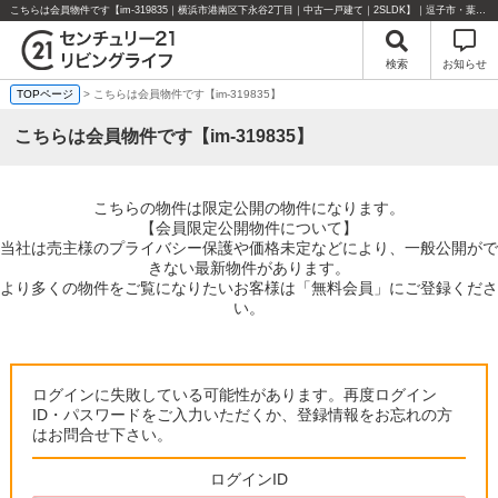
こちらは会員物件です【im-319835｜横浜市港南区下永谷2丁目｜中古一戸建て｜2SLDK】｜逗子市・葉山町・湘南エリアの不動産のことならセンチュリー21リビングライフにお任せください！
検索
お知らせ
TOPページ
> こちらは会員物件です【im-319835】
こちらは会員物件です【im-319835】
こちらの物件は限定公開の物件になります。
【会員限定公開物件について】
当社は売主様のプライバシー保護や価格未定などにより、一般公開がで
きない最新物件があります。
より多くの物件をご覧になりたいお客様は「無料会員」にご登録くださ
い。
ログインに失敗している可能性があります。再度ログイン
ID・パスワードをご入力いただくか、登録情報をお忘れの方
はお問合せ下さい。
ログインID