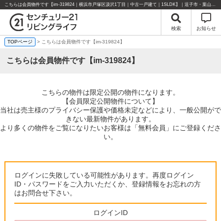
こちらは会員物件です【im-319824｜横浜市戸塚区汲沢1丁目｜中古一戸建て｜1SLDK】｜逗子市・葉山町・湘南エリアの不動産のことならセンチュリー21リビングライフにお任せください！
検索
お知らせ
TOPページ
> こちらは会員物件です【im-319824】
こちらは会員物件です【im-319824】
こちらの物件は限定公開の物件になります。
【会員限定公開物件について】
当社は売主様のプライバシー保護や価格未定などにより、一般公開がで
きない最新物件があります。
より多くの物件をご覧になりたいお客様は「無料会員」にご登録くださ
い。
ログインに失敗している可能性があります。再度ログイン
ID・パスワードをご入力いただくか、登録情報をお忘れの方
はお問合せ下さい。
ログインID