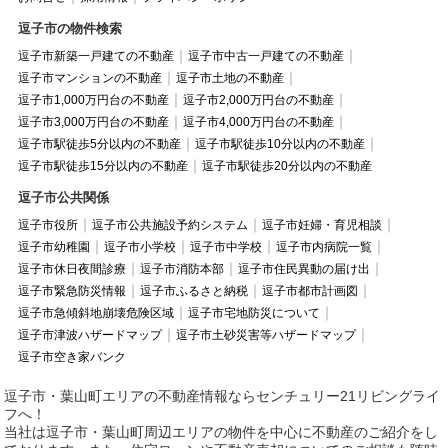
逗子市の物件検索
逗子市新築一戸建ての不動産
逗子市中古一戸建ての不動産
逗子市マンションの不動産
逗子市土地の不動産
逗子市1,000万円台の不動産
逗子市2,000万円台の不動産
逗子市3,000万円台の不動産
逗子市4,000万円台の不動産
逗子市駅徒歩5分以内の不動産
逗子市駅徒歩10分以内の不動産
逗子市駅徒歩15分以内の不動産
逗子市駅徒歩20分以内の不動産
逗子市公共関係
逗子市役所
逗子市公共施設予約システム
逗子市妊婦・育児相談
逗子市幼稚園
逗子市小学校
逗子市中学校
逗子市内病院一覧
逗子市休日夜間診療
逗子市消防本部
逗子市住民異動の届け出
逗子市緊急防災情報
逗子市ふるさと納税
逗子市都市計画図
逗子市急傾斜地崩壊危険区域
逗子市宅地防災について
逗子市津波ハザードマップ
逗子市土砂災害等ハザードマップ
逗子市空き家バンク
逗子市・葉山町エリアの不動産情報ならセンチュリー21リビングライ
フへ！
当社は逗子市・葉山町周辺エリアの物件を中心に不動産のご紹介をし