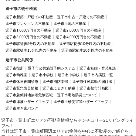
逗子市の物件検索
逗子市新築一戸建ての不動産
逗子市中古一戸建ての不動産
逗子市マンションの不動産
逗子市土地の不動産
逗子市1,000万円台の不動産
逗子市2,000万円台の不動産
逗子市3,000万円台の不動産
逗子市4,000万円台の不動産
逗子市駅徒歩5分以内の不動産
逗子市駅徒歩10分以内の不動産
逗子市駅徒歩15分以内の不動産
逗子市駅徒歩20分以内の不動産
逗子市公共関係
逗子市役所
逗子市公共施設予約システム
逗子市妊婦・育児相談
逗子市幼稚園
逗子市小学校
逗子市中学校
逗子市内病院一覧
逗子市休日夜間診療
逗子市消防本部
逗子市住民異動の届け出
逗子市緊急防災情報
逗子市ふるさと納税
逗子市都市計画図
逗子市急傾斜地崩壊危険区域
逗子市宅地防災について
逗子市津波ハザードマップ
逗子市土砂災害等ハザードマップ
逗子市空き家バンク
逗子市・葉山町エリアの不動産情報ならセンチュリー21リビングライ
フへ！
当社は逗子市・葉山町周辺エリアの物件を中心に不動産のご紹介をし