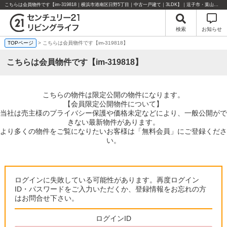
こちらは会員物件です【im-319818｜横浜市港南区日野5丁目｜中古一戸建て｜3LDK】｜逗子市・葉山町・湘南エリアの不動産のことならセンチュリー21リビングライフにお任せください！
検索
お知らせ
TOPページ
> こちらは会員物件です【im-319818】
こちらは会員物件です【im-319818】
こちらの物件は限定公開の物件になります。
【会員限定公開物件について】
当社は売主様のプライバシー保護や価格未定などにより、一般公開がで
きない最新物件があります。
より多くの物件をご覧になりたいお客様は「無料会員」にご登録くださ
い。
ログインに失敗している可能性があります。再度ログイン
ID・パスワードをご入力いただくか、登録情報をお忘れの方
はお問合せ下さい。
ログインID