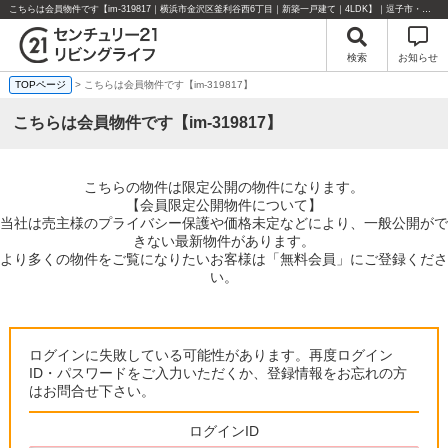
こちらは会員物件です【im-319817｜横浜市金沢区釜利谷西6丁目｜新築一戸建て｜4LDK】｜逗子市・葉山町・湘南エリアの不動産のことならセンチュリー21リビングライフにお任せください！
検索
お知らせ
TOPページ
> こちらは会員物件です【im-319817】
こちらは会員物件です【im-319817】
こちらの物件は限定公開の物件になります。
【会員限定公開物件について】
当社は売主様のプライバシー保護や価格未定などにより、一般公開がで
きない最新物件があります。
より多くの物件をご覧になりたいお客様は「無料会員」にご登録くださ
い。
ログインに失敗している可能性があります。再度ログイン
ID・パスワードをご入力いただくか、登録情報をお忘れの方
はお問合せ下さい。
ログインID