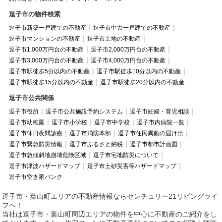
逗子市の物件検索
逗子市新築一戸建ての不動産
逗子市中古一戸建ての不動産
逗子市マンションの不動産
逗子市土地の不動産
逗子市1,000万円台の不動産
逗子市2,000万円台の不動産
逗子市3,000万円台の不動産
逗子市4,000万円台の不動産
逗子市駅徒歩5分以内の不動産
逗子市駅徒歩10分以内の不動産
逗子市駅徒歩15分以内の不動産
逗子市駅徒歩20分以内の不動産
逗子市公共関係
逗子市役所
逗子市公共施設予約システム
逗子市妊婦・育児相談
逗子市幼稚園
逗子市小学校
逗子市中学校
逗子市内病院一覧
逗子市休日夜間診療
逗子市消防本部
逗子市住民異動の届け出
逗子市緊急防災情報
逗子市ふるさと納税
逗子市都市計画図
逗子市急傾斜地崩壊危険区域
逗子市宅地防災について
逗子市津波ハザードマップ
逗子市土砂災害等ハザードマップ
逗子市空き家バンク
逗子市・葉山町エリアの不動産情報ならセンチュリー21リビングライ
フへ！
当社は逗子市・葉山町周辺エリアの物件を中心に不動産のご紹介をし