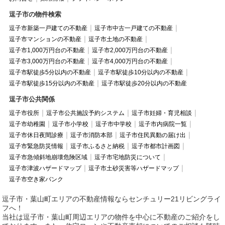
逗子市の物件検索
逗子市新築一戸建ての不動産
逗子市中古一戸建ての不動産
逗子市マンションの不動産
逗子市土地の不動産
逗子市1,000万円台の不動産
逗子市2,000万円台の不動産
逗子市3,000万円台の不動産
逗子市4,000万円台の不動産
逗子市駅徒歩5分以内の不動産
逗子市駅徒歩10分以内の不動産
逗子市駅徒歩15分以内の不動産
逗子市駅徒歩20分以内の不動産
逗子市公共関係
逗子市役所
逗子市公共施設予約システム
逗子市妊婦・育児相談
逗子市幼稚園
逗子市小学校
逗子市中学校
逗子市内病院一覧
逗子市休日夜間診療
逗子市消防本部
逗子市住民異動の届け出
逗子市緊急防災情報
逗子市ふるさと納税
逗子市都市計画図
逗子市急傾斜地崩壊危険区域
逗子市宅地防災について
逗子市津波ハザードマップ
逗子市土砂災害等ハザードマップ
逗子市空き家バンク
逗子市・葉山町エリアの不動産情報ならセンチュリー21リビングライ
フへ！
当社は逗子市・葉山町周辺エリアの物件を中心に不動産のご紹介をし