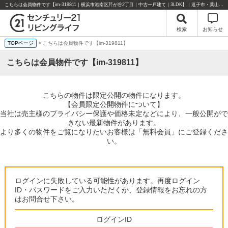
こちらは会員物件です【im-319811｜横浜市港南区芹が谷2丁目｜中古一戸建て｜3LDK】｜逗子市・葉山町・湘南エリアの不動産のことならセンチュリー21リビングライフにお任せください！
検索
お知らせ
TOPページ
> こちらは会員物件です【im-319811】
こちらは会員物件です【im-319811】
こちらの物件は限定公開の物件になります。
【会員限定公開物件について】
当社は売主様のプライバシー保護や価格未定などにより、一般公開がで
きない最新物件があります。
より多くの物件をご覧になりたいお客様は「無料会員」にご登録くださ
い。
ログインに失敗している可能性があります。再度ログイン
ID・パスワードをご入力いただくか、登録情報をお忘れの方
はお問合せ下さい。
ログインID