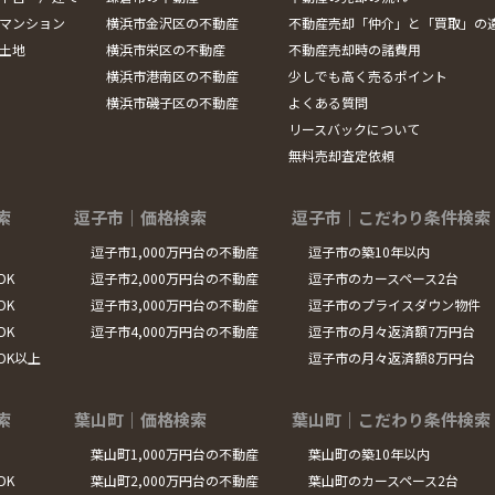
マンション
横浜市金沢区の不動産
不動産売却「仲介」と「買取」の
土地
横浜市栄区の不動産
不動産売却時の諸費用
横浜市港南区の不動産
少しでも高く売るポイント
横浜市磯子区の不動産
よくある質問
リースバックについて
無料売却査定依頼
索
逗子市｜価格検索
逗子市｜こだわり条件検索
逗子市1,000万円台の不動産
逗子市の築10年以内
DK
逗子市2,000万円台の不動産
逗子市のカースペース2台
DK
逗子市3,000万円台の不動産
逗子市のプライスダウン物件
DK
逗子市4,000万円台の不動産
逗子市の月々返済額7万円台
LDK以上
逗子市の月々返済額8万円台
索
葉山町｜価格検索
葉山町｜こだわり条件検索
葉山町1,000万円台の不動産
葉山町の築10年以内
DK
葉山町2,000万円台の不動産
葉山町のカースペース2台