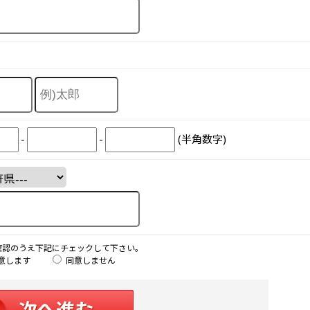
-
-
(半角数字)
確認のうえ下記にチェックして下さい。
意します
同意しません