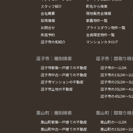
スタッフ紹介
町名から検索
会社概要
現地販売会情報
採用情報
新着物件一覧
お問合せ
プライスダウン物件一覧
来店予約
会員限定物件一覧
逗子市の街紹介
マンションカタログ
逗子市｜種別検索
逗子市｜間取り検
逗子市新築一戸建ての不動産
逗子市の～1LDK
逗子市中古一戸建ての不動産
逗子市の1SLDK～2L
逗子市マンションの不動産
逗子市の2SLDK～3L
逗子市土地の不動産
逗子市の3SLDK～4L
逗子市の4SLDK～5
葉山町｜種別検索
葉山町｜間取り検
葉山町新築一戸建ての不動産
葉山町の～1LDK
葉山町中古一戸建ての不動産
葉山町の1SLDK～2L