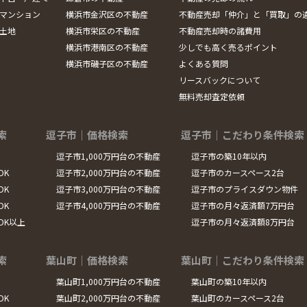
マンション
横浜市金沢区の不動産
不動産売却「仲介」と「買取」の
土地
横浜市栄区の不動産
不動産売却時の諸費用
横浜市港南区の不動産
少しでも高く売るポイント
横浜市磯子区の不動産
よくある質問
リースバックについて
無料売却査定依頼
索
逗子市｜価格検索
逗子市｜こだわり条件検索
逗子市1,000万円台の不動産
逗子市の築10年以内
DK
逗子市2,000万円台の不動産
逗子市のカースペース2台
DK
逗子市3,000万円台の不動産
逗子市のプライスダウン物件
DK
逗子市4,000万円台の不動産
逗子市の月々返済額7万円台
LDK以上
逗子市の月々返済額8万円台
索
葉山町｜価格検索
葉山町｜こだわり条件検索
葉山町1,000万円台の不動産
葉山町の築10年以内
DK
葉山町2,000万円台の不動産
葉山町のカースペース2台