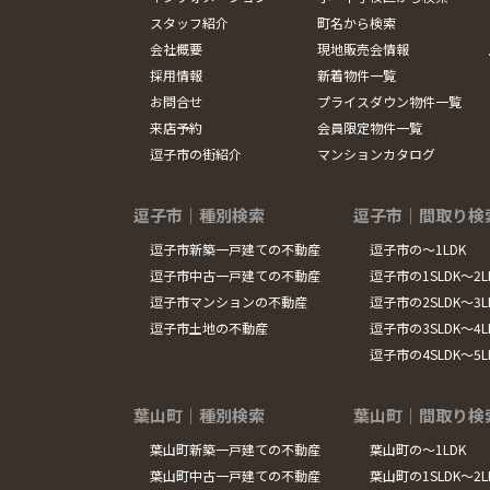
スタッフ紹介
町名から検索
会社概要
現地販売会情報
採用情報
新着物件一覧
お問合せ
プライスダウン物件一覧
来店予約
会員限定物件一覧
逗子市の街紹介
マンションカタログ
逗子市｜種別検索
逗子市｜間取り検
逗子市新築一戸建ての不動産
逗子市の～1LDK
逗子市中古一戸建ての不動産
逗子市の1SLDK～2L
逗子市マンションの不動産
逗子市の2SLDK～3L
逗子市土地の不動産
逗子市の3SLDK～4L
逗子市の4SLDK～5
葉山町｜種別検索
葉山町｜間取り検
葉山町新築一戸建ての不動産
葉山町の～1LDK
葉山町中古一戸建ての不動産
葉山町の1SLDK～2L