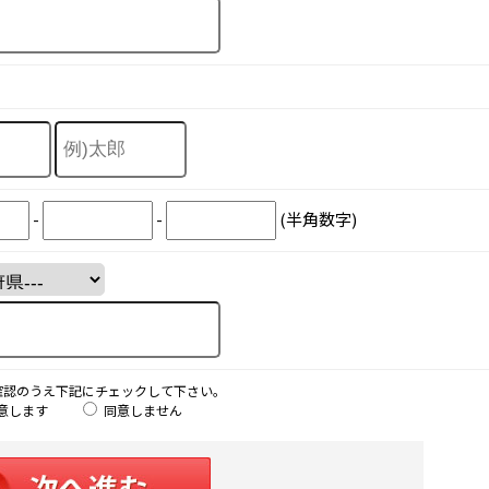
-
-
(半角数字)
確認のうえ下記にチェックして下さい。
意します
同意しません