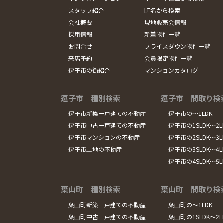
スタッフ紹介
町名から検索
会社概要
現地販売会情報
採用情報
新着物件一覧
お問合せ
プライスダウン物件一覧
来店予約
会員限定物件一覧
逗子市の街紹介
マンションカタログ
逗子市｜種別検索
逗子市｜間取り検
逗子市新築一戸建ての不動産
逗子市の～1LDK
逗子市中古一戸建ての不動産
逗子市の1SLDK～2L
逗子市マンションの不動産
逗子市の2SLDK～3L
逗子市土地の不動産
逗子市の3SLDK～4L
逗子市の4SLDK～5
葉山町｜種別検索
葉山町｜間取り検
葉山町新築一戸建ての不動産
葉山町の～1LDK
葉山町中古一戸建ての不動産
葉山町の1SLDK～2L