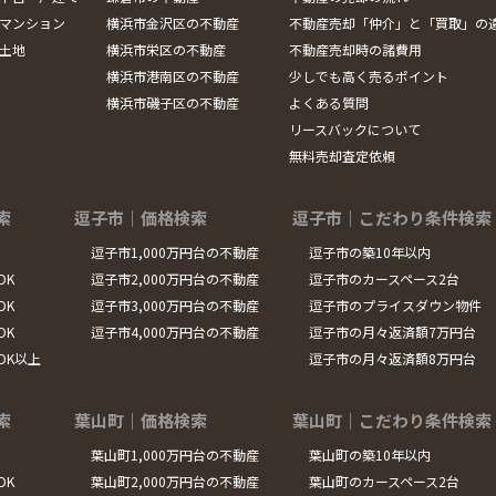
マンション
横浜市金沢区の不動産
不動産売却「仲介」と「買取」の
土地
横浜市栄区の不動産
不動産売却時の諸費用
横浜市港南区の不動産
少しでも高く売るポイント
横浜市磯子区の不動産
よくある質問
リースバックについて
無料売却査定依頼
索
逗子市｜価格検索
逗子市｜こだわり条件検索
逗子市1,000万円台の不動産
逗子市の築10年以内
DK
逗子市2,000万円台の不動産
逗子市のカースペース2台
DK
逗子市3,000万円台の不動産
逗子市のプライスダウン物件
DK
逗子市4,000万円台の不動産
逗子市の月々返済額7万円台
LDK以上
逗子市の月々返済額8万円台
索
葉山町｜価格検索
葉山町｜こだわり条件検索
葉山町1,000万円台の不動産
葉山町の築10年以内
DK
葉山町2,000万円台の不動産
葉山町のカースペース2台