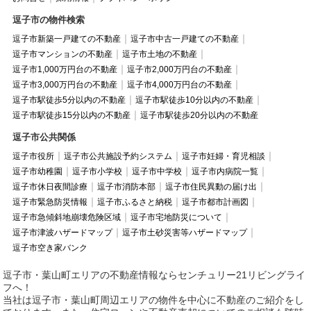
逗子市の物件検索
逗子市新築一戸建ての不動産
逗子市中古一戸建ての不動産
逗子市マンションの不動産
逗子市土地の不動産
逗子市1,000万円台の不動産
逗子市2,000万円台の不動産
逗子市3,000万円台の不動産
逗子市4,000万円台の不動産
逗子市駅徒歩5分以内の不動産
逗子市駅徒歩10分以内の不動産
逗子市駅徒歩15分以内の不動産
逗子市駅徒歩20分以内の不動産
逗子市公共関係
逗子市役所
逗子市公共施設予約システム
逗子市妊婦・育児相談
逗子市幼稚園
逗子市小学校
逗子市中学校
逗子市内病院一覧
逗子市休日夜間診療
逗子市消防本部
逗子市住民異動の届け出
逗子市緊急防災情報
逗子市ふるさと納税
逗子市都市計画図
逗子市急傾斜地崩壊危険区域
逗子市宅地防災について
逗子市津波ハザードマップ
逗子市土砂災害等ハザードマップ
逗子市空き家バンク
逗子市・葉山町エリアの不動産情報ならセンチュリー21リビングライ
フへ！
当社は逗子市・葉山町周辺エリアの物件を中心に不動産のご紹介をし