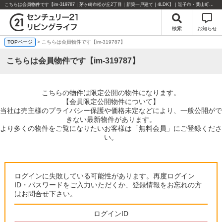
こちらは会員物件です【im-319787｜茅ヶ崎市松が丘2丁目｜新築一戸建て｜4LDK】｜逗子市・葉山町・湘南エリアの不動産のことならセンチュリー21リビングライフにお任せください！
検索
お知らせ
TOPページ
> こちらは会員物件です【im-319787】
こちらは会員物件です【im-319787】
こちらの物件は限定公開の物件になります。
【会員限定公開物件について】
当社は売主様のプライバシー保護や価格未定などにより、一般公開がで
きない最新物件があります。
より多くの物件をご覧になりたいお客様は「無料会員」にご登録くださ
い。
ログインに失敗している可能性があります。再度ログイン
ID・パスワードをご入力いただくか、登録情報をお忘れの方
はお問合せ下さい。
ログインID