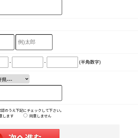
-
-
(半角数字)
確認のうえ下記にチェックして下さい。
意します
同意しません