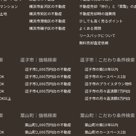
マンション
横浜市金沢区の不動産
不動産売却「仲介」と「買取」の
土地
横浜市栄区の不動産
不動産売却時の諸費用
横浜市港南区の不動産
少しでも高く売るポイント
横浜市磯子区の不動産
よくある質問
リースバックについて
無料売却査定依頼
索
逗子市｜価格検索
逗子市｜こだわり条件検索
逗子市1,000万円台の不動産
逗子市の築10年以内
DK
逗子市2,000万円台の不動産
逗子市のカースペース2台
DK
逗子市3,000万円台の不動産
逗子市のプライスダウン物件
DK
逗子市4,000万円台の不動産
逗子市の月々返済額7万円台
LDK以上
逗子市の月々返済額8万円台
索
葉山町｜価格検索
葉山町｜こだわり条件検索
葉山町1,000万円台の不動産
葉山町の築10年以内
DK
葉山町2,000万円台の不動産
葉山町のカースペース2台