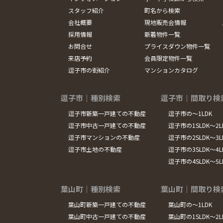
スタッフ紹介
町名から検索
会社概要
現地販売会情報
採用情報
新着物件一覧
お問合せ
プライスダウン物件一覧
来店予約
会員限定物件一覧
逗子市の街紹介
マンションカタログ
逗子市｜種別検索
逗子市｜間取り検
逗子市新築一戸建ての不動産
逗子市の～1LDK
逗子市中古一戸建ての不動産
逗子市の1SLDK～2L
逗子市マンションの不動産
逗子市の2SLDK～3L
逗子市土地の不動産
逗子市の3SLDK～4L
逗子市の4SLDK～5
葉山町｜種別検索
葉山町｜間取り検
葉山町新築一戸建ての不動産
葉山町の～1LDK
葉山町中古一戸建ての不動産
葉山町の1SLDK～2L