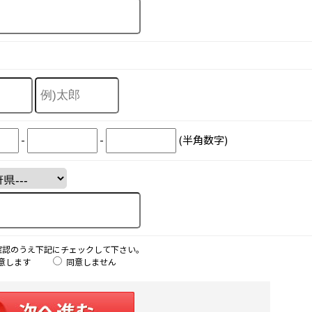
-
-
(半角数字)
確認のうえ下記にチェックして下さい。
意します
同意しません