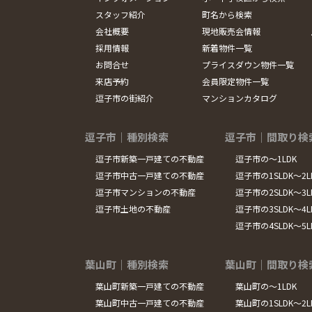
スタッフ紹介
町名から検索
会社概要
現地販売会情報
採用情報
新着物件一覧
お問合せ
プライスダウン物件一覧
来店予約
会員限定物件一覧
逗子市の街紹介
マンションカタログ
逗子市｜種別検索
逗子市｜間取り検
逗子市新築一戸建ての不動産
逗子市の～1LDK
逗子市中古一戸建ての不動産
逗子市の1SLDK～2L
逗子市マンションの不動産
逗子市の2SLDK～3L
逗子市土地の不動産
逗子市の3SLDK～4L
逗子市の4SLDK～5
葉山町｜種別検索
葉山町｜間取り検
葉山町新築一戸建ての不動産
葉山町の～1LDK
葉山町中古一戸建ての不動産
葉山町の1SLDK～2L