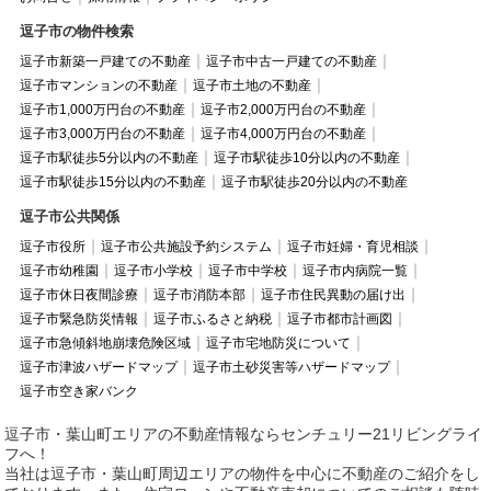
逗子市の物件検索
逗子市新築一戸建ての不動産
逗子市中古一戸建ての不動産
逗子市マンションの不動産
逗子市土地の不動産
逗子市1,000万円台の不動産
逗子市2,000万円台の不動産
逗子市3,000万円台の不動産
逗子市4,000万円台の不動産
逗子市駅徒歩5分以内の不動産
逗子市駅徒歩10分以内の不動産
逗子市駅徒歩15分以内の不動産
逗子市駅徒歩20分以内の不動産
逗子市公共関係
逗子市役所
逗子市公共施設予約システム
逗子市妊婦・育児相談
逗子市幼稚園
逗子市小学校
逗子市中学校
逗子市内病院一覧
逗子市休日夜間診療
逗子市消防本部
逗子市住民異動の届け出
逗子市緊急防災情報
逗子市ふるさと納税
逗子市都市計画図
逗子市急傾斜地崩壊危険区域
逗子市宅地防災について
逗子市津波ハザードマップ
逗子市土砂災害等ハザードマップ
逗子市空き家バンク
逗子市・葉山町エリアの不動産情報ならセンチュリー21リビングライ
フへ！
当社は逗子市・葉山町周辺エリアの物件を中心に不動産のご紹介をし