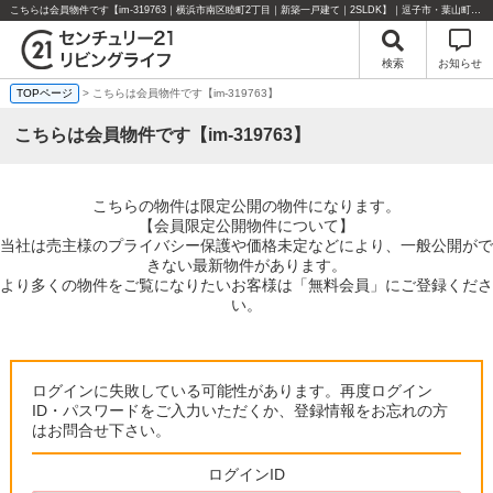
こちらは会員物件です【im-319763｜横浜市南区睦町2丁目｜新築一戸建て｜2SLDK】｜逗子市・葉山町・湘南エリアの不動産のことならセンチュリー21リビングライフにお任せください！
検索
お知らせ
TOPページ
> こちらは会員物件です【im-319763】
こちらは会員物件です【im-319763】
こちらの物件は限定公開の物件になります。
【会員限定公開物件について】
当社は売主様のプライバシー保護や価格未定などにより、一般公開がで
きない最新物件があります。
より多くの物件をご覧になりたいお客様は「無料会員」にご登録くださ
い。
ログインに失敗している可能性があります。再度ログイン
ID・パスワードをご入力いただくか、登録情報をお忘れの方
はお問合せ下さい。
ログインID