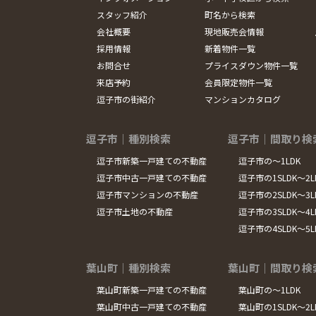
スタッフ紹介
町名から検索
会社概要
現地販売会情報
採用情報
新着物件一覧
お問合せ
プライスダウン物件一覧
来店予約
会員限定物件一覧
逗子市の街紹介
マンションカタログ
逗子市｜種別検索
逗子市｜間取り検
逗子市新築一戸建ての不動産
逗子市の～1LDK
逗子市中古一戸建ての不動産
逗子市の1SLDK～2L
逗子市マンションの不動産
逗子市の2SLDK～3L
逗子市土地の不動産
逗子市の3SLDK～4L
逗子市の4SLDK～5
葉山町｜種別検索
葉山町｜間取り検
葉山町新築一戸建ての不動産
葉山町の～1LDK
葉山町中古一戸建ての不動産
葉山町の1SLDK～2L