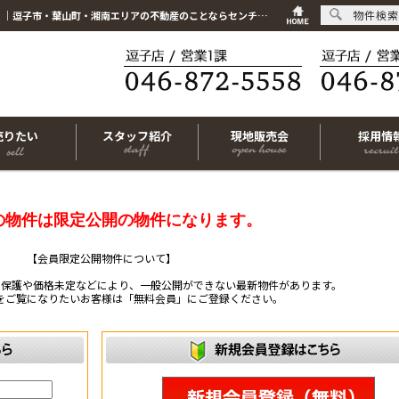
物件検索
こちらは会員物件です【im-319758｜横浜市港南区日限山4丁目｜中古一戸建て｜4LDK】｜逗子市・葉山町・湘南エリアの不動産のことならセンチュリー21リビングライフにお任せください！
売りたい
スタッフ紹介
現地販売会
採用情
の物件は限定公開の物件になります。
【会員限定公開物件について】
ー保護や価格未定などにより、一般公開ができない最新物件があります。
をご覧になりたいお客様は「無料会員」にご登録ください。