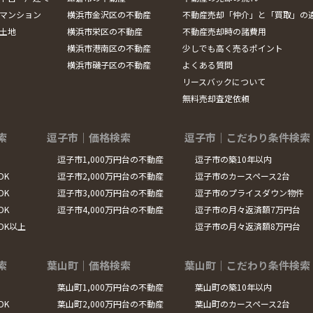
マンション
横浜市金沢区の不動産
不動産売却「仲介」と「買取」の
土地
横浜市栄区の不動産
不動産売却時の諸費用
横浜市港南区の不動産
少しでも高く売るポイント
横浜市磯子区の不動産
よくある質問
リースバックについて
無料売却査定依頼
索
逗子市｜価格検索
逗子市｜こだわり条件検索
逗子市1,000万円台の不動産
逗子市の築10年以内
DK
逗子市2,000万円台の不動産
逗子市のカースペース2台
DK
逗子市3,000万円台の不動産
逗子市のプライスダウン物件
DK
逗子市4,000万円台の不動産
逗子市の月々返済額7万円台
LDK以上
逗子市の月々返済額8万円台
索
葉山町｜価格検索
葉山町｜こだわり条件検索
葉山町1,000万円台の不動産
葉山町の築10年以内
DK
葉山町2,000万円台の不動産
葉山町のカースペース2台