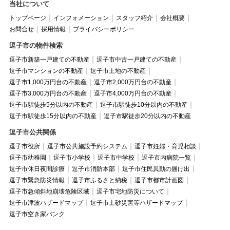
当社について
トップページ
インフォメーション
スタッフ紹介
会社概要
お問合せ
採用情報
プライバシーポリシー
逗子市の物件検索
逗子市新築一戸建ての不動産
逗子市中古一戸建ての不動産
逗子市マンションの不動産
逗子市土地の不動産
逗子市1,000万円台の不動産
逗子市2,000万円台の不動産
逗子市3,000万円台の不動産
逗子市4,000万円台の不動産
逗子市駅徒歩5分以内の不動産
逗子市駅徒歩10分以内の不動産
逗子市駅徒歩15分以内の不動産
逗子市駅徒歩20分以内の不動産
逗子市公共関係
逗子市役所
逗子市公共施設予約システム
逗子市妊婦・育児相談
逗子市幼稚園
逗子市小学校
逗子市中学校
逗子市内病院一覧
逗子市休日夜間診療
逗子市消防本部
逗子市住民異動の届け出
逗子市緊急防災情報
逗子市ふるさと納税
逗子市都市計画図
逗子市急傾斜地崩壊危険区域
逗子市宅地防災について
逗子市津波ハザードマップ
逗子市土砂災害等ハザードマップ
逗子市空き家バンク