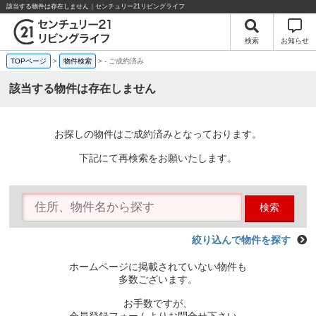
該当する物件は存在しません｜センチュリー21リビングライフ
検索
お知らせ
TOPページ
>
物件検索
>
-
ご成約済み
該当する物件は存在しません
お探しの物件はご成約済みとなっております。
下記にて再検索をお願いたします。
検索
絞り込んで物件を探す
ホームページに掲載されていない物件も
多数ございます。
お手数ですが、
会員登録フォームよりお問合せ下さい。