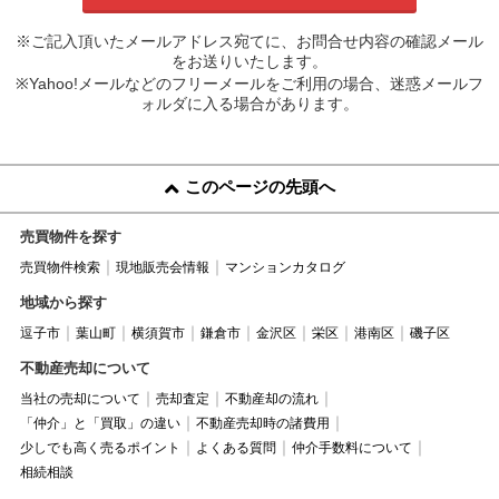
※ご記入頂いたメールアドレス宛てに、お問合せ内容の確認メール
をお送りいたします。
※Yahoo!メールなどのフリーメールをご利用の場合、迷惑メールフ
ォルダに入る場合があります。
このページの先頭へ
売買物件を探す
売買物件検索
現地販売会情報
マンションカタログ
地域から探す
逗子市
葉山町
横須賀市
鎌倉市
金沢区
栄区
港南区
磯子区
不動産売却について
当社の売却について
売却査定
不動産却の流れ
「仲介」と「買取」の違い
不動産売却時の諸費用
少しでも高く売るポイント
よくある質問
仲介手数料について
相続相談