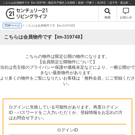
こちらは会員物件です【im-319748｜横浜市戸塚区上矢部町｜新築一戸建て｜4LDK】｜逗子市・葉山町・湘南エリアの不動産のことならセンチュリー21リビングライフにお任せください！
検索
お知らせ
TOPページ
> こちらは会員物件です【im-319748】
こちらは会員物件です【im-319748】
こちらの物件は限定公開の物件になります。
【会員限定公開物件について】
当社は売主様のプライバシー保護や価格未定などにより、一般公開がで
きない最新物件があります。
より多くの物件をご覧になりたいお客様は「無料会員」にご登録くださ
い。
ログインに失敗している可能性があります。再度ログイン
ID・パスワードをご入力いただくか、登録情報をお忘れの方
はお問合せ下さい。
ログインID