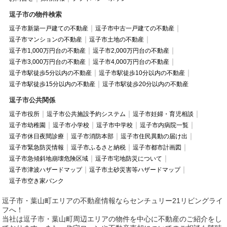
逗子市の物件検索
逗子市新築一戸建ての不動産
逗子市中古一戸建ての不動産
逗子市マンションの不動産
逗子市土地の不動産
逗子市1,000万円台の不動産
逗子市2,000万円台の不動産
逗子市3,000万円台の不動産
逗子市4,000万円台の不動産
逗子市駅徒歩5分以内の不動産
逗子市駅徒歩10分以内の不動産
逗子市駅徒歩15分以内の不動産
逗子市駅徒歩20分以内の不動産
逗子市公共関係
逗子市役所
逗子市公共施設予約システム
逗子市妊婦・育児相談
逗子市幼稚園
逗子市小学校
逗子市中学校
逗子市内病院一覧
逗子市休日夜間診療
逗子市消防本部
逗子市住民異動の届け出
逗子市緊急防災情報
逗子市ふるさと納税
逗子市都市計画図
逗子市急傾斜地崩壊危険区域
逗子市宅地防災について
逗子市津波ハザードマップ
逗子市土砂災害等ハザードマップ
逗子市空き家バンク
逗子市・葉山町エリアの不動産情報ならセンチュリー21リビングライ
フへ！
当社は逗子市・葉山町周辺エリアの物件を中心に不動産のご紹介をし