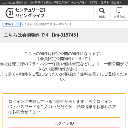
こちらは会員物件です【im-319746｜横浜市戸塚区戸塚町｜中古一戸建て｜2LDK】｜逗子市・葉山町・湘南エリアの不動産のことならセンチュリー21リビングライフにお任せください！
検索
お知らせ
TOPページ
> こちらは会員物件です【im-319746】
こちらは会員物件です【im-319746】
こちらの物件は限定公開の物件になります。
【会員限定公開物件について】
当社は売主様のプライバシー保護や価格未定などにより、一般公開がで
きない最新物件があります。
より多くの物件をご覧になりたいお客様は「無料会員」にご登録くださ
い。
ログインに失敗している可能性があります。再度ログイン
ID・パスワードをご入力いただくか、登録情報をお忘れの方
はお問合せ下さい。
ログインID