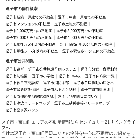
逗子市の物件検索
逗子市新築一戸建ての不動産
逗子市中古一戸建ての不動産
逗子市マンションの不動産
逗子市土地の不動産
逗子市1,000万円台の不動産
逗子市2,000万円台の不動産
逗子市3,000万円台の不動産
逗子市4,000万円台の不動産
逗子市駅徒歩5分以内の不動産
逗子市駅徒歩10分以内の不動産
逗子市駅徒歩15分以内の不動産
逗子市駅徒歩20分以内の不動産
逗子市公共関係
逗子市役所
逗子市公共施設予約システム
逗子市妊婦・育児相談
逗子市幼稚園
逗子市小学校
逗子市中学校
逗子市内病院一覧
逗子市休日夜間診療
逗子市消防本部
逗子市住民異動の届け出
逗子市緊急防災情報
逗子市ふるさと納税
逗子市都市計画図
逗子市急傾斜地崩壊危険区域
逗子市宅地防災について
逗子市津波ハザードマップ
逗子市土砂災害等ハザードマップ
逗子市空き家バンク
逗子市・葉山町エリアの不動産情報ならセンチュリー21リビングライ
フへ！
当社は逗子市・葉山町周辺エリアの物件を中心に不動産のご紹介をし