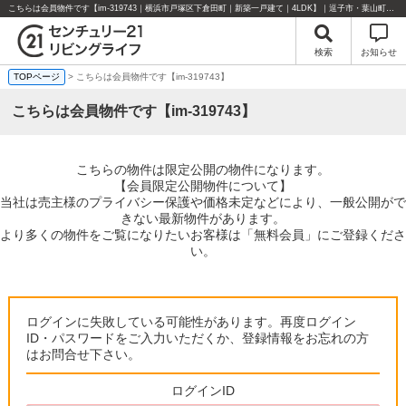
こちらは会員物件です【im-319743｜横浜市戸塚区下倉田町｜新築一戸建て｜4LDK】｜逗子市・葉山町・湘南エリアの不動産のことならセンチュリー21リビングライフにお任せください！
検索
お知らせ
TOPページ
> こちらは会員物件です【im-319743】
こちらは会員物件です【im-319743】
こちらの物件は限定公開の物件になります。
【会員限定公開物件について】
当社は売主様のプライバシー保護や価格未定などにより、一般公開がで
きない最新物件があります。
より多くの物件をご覧になりたいお客様は「無料会員」にご登録くださ
い。
ログインに失敗している可能性があります。再度ログイン
ID・パスワードをご入力いただくか、登録情報をお忘れの方
はお問合せ下さい。
ログインID