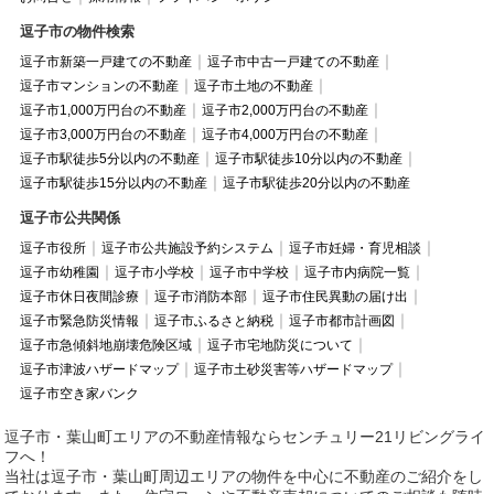
逗子市の物件検索
逗子市新築一戸建ての不動産
逗子市中古一戸建ての不動産
逗子市マンションの不動産
逗子市土地の不動産
逗子市1,000万円台の不動産
逗子市2,000万円台の不動産
逗子市3,000万円台の不動産
逗子市4,000万円台の不動産
逗子市駅徒歩5分以内の不動産
逗子市駅徒歩10分以内の不動産
逗子市駅徒歩15分以内の不動産
逗子市駅徒歩20分以内の不動産
逗子市公共関係
逗子市役所
逗子市公共施設予約システム
逗子市妊婦・育児相談
逗子市幼稚園
逗子市小学校
逗子市中学校
逗子市内病院一覧
逗子市休日夜間診療
逗子市消防本部
逗子市住民異動の届け出
逗子市緊急防災情報
逗子市ふるさと納税
逗子市都市計画図
逗子市急傾斜地崩壊危険区域
逗子市宅地防災について
逗子市津波ハザードマップ
逗子市土砂災害等ハザードマップ
逗子市空き家バンク
逗子市・葉山町エリアの不動産情報ならセンチュリー21リビングライ
フへ！
当社は逗子市・葉山町周辺エリアの物件を中心に不動産のご紹介をし