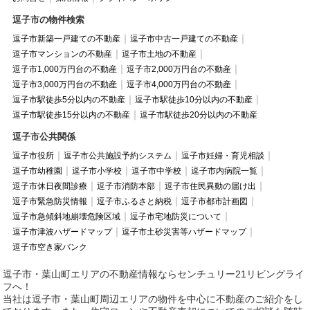
逗子市の物件検索
逗子市新築一戸建ての不動産
逗子市中古一戸建ての不動産
逗子市マンションの不動産
逗子市土地の不動産
逗子市1,000万円台の不動産
逗子市2,000万円台の不動産
逗子市3,000万円台の不動産
逗子市4,000万円台の不動産
逗子市駅徒歩5分以内の不動産
逗子市駅徒歩10分以内の不動産
逗子市駅徒歩15分以内の不動産
逗子市駅徒歩20分以内の不動産
逗子市公共関係
逗子市役所
逗子市公共施設予約システム
逗子市妊婦・育児相談
逗子市幼稚園
逗子市小学校
逗子市中学校
逗子市内病院一覧
逗子市休日夜間診療
逗子市消防本部
逗子市住民異動の届け出
逗子市緊急防災情報
逗子市ふるさと納税
逗子市都市計画図
逗子市急傾斜地崩壊危険区域
逗子市宅地防災について
逗子市津波ハザードマップ
逗子市土砂災害等ハザードマップ
逗子市空き家バンク
逗子市・葉山町エリアの不動産情報ならセンチュリー21リビングライ
フへ！
当社は逗子市・葉山町周辺エリアの物件を中心に不動産のご紹介をし