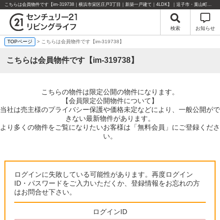
こちらは会員物件です【im-319738｜横浜市栄区庄戸3丁目｜新築一戸建て｜4LDK】｜逗子市・葉山町・湘南エリアの不動産のことならセンチュリー21リビングライフにお任せください！
検索
お知らせ
TOPページ
> こちらは会員物件です【im-319738】
こちらは会員物件です【im-319738】
こちらの物件は限定公開の物件になります。
【会員限定公開物件について】
当社は売主様のプライバシー保護や価格未定などにより、一般公開がで
きない最新物件があります。
より多くの物件をご覧になりたいお客様は「無料会員」にご登録くださ
い。
ログインに失敗している可能性があります。再度ログイン
ID・パスワードをご入力いただくか、登録情報をお忘れの方
はお問合せ下さい。
ログインID