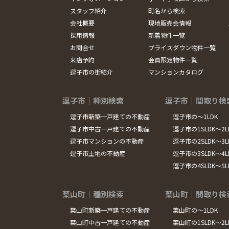
スタッフ紹介
町名から検索
会社概要
現地販売会情報
採用情報
新着物件一覧
お問合せ
プライスダウン物件一覧
来店予約
会員限定物件一覧
逗子市の街紹介
マンションカタログ
逗子市｜種別検索
逗子市｜間取り検
逗子市新築一戸建ての不動産
逗子市の～1LDK
逗子市中古一戸建ての不動産
逗子市の1SLDK～2L
逗子市マンションの不動産
逗子市の2SLDK～3L
逗子市土地の不動産
逗子市の3SLDK～4L
逗子市の4SLDK～5
葉山町｜種別検索
葉山町｜間取り検
葉山町新築一戸建ての不動産
葉山町の～1LDK
葉山町中古一戸建ての不動産
葉山町の1SLDK～2L