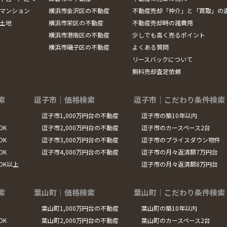
マンション
横浜市金沢区の不動産
不動産売却「仲介」と「買取」の
土地
横浜市栄区の不動産
不動産売却時の諸費用
横浜市港南区の不動産
少しでも高く売るポイント
横浜市磯子区の不動産
よくある質問
リースバックについて
無料売却査定依頼
索
逗子市｜価格検索
逗子市｜こだわり条件検索
逗子市1,000万円台の不動産
逗子市の築10年以内
DK
逗子市2,000万円台の不動産
逗子市のカースペース2台
DK
逗子市3,000万円台の不動産
逗子市のプライスダウン物件
DK
逗子市4,000万円台の不動産
逗子市の月々返済額7万円台
LDK以上
逗子市の月々返済額8万円台
索
葉山町｜価格検索
葉山町｜こだわり条件検索
葉山町1,000万円台の不動産
葉山町の築10年以内
DK
葉山町2,000万円台の不動産
葉山町のカースペース2台