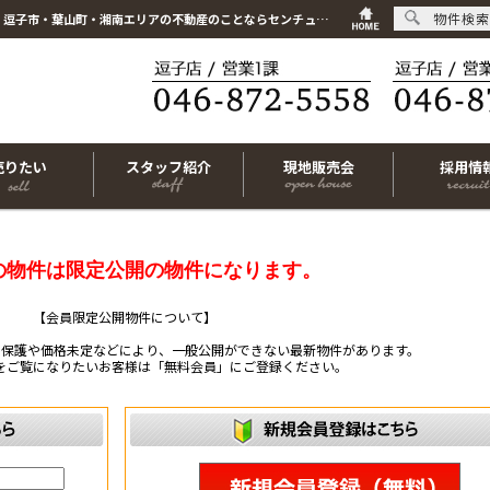
物件検索
こちらは会員物件です【im-319734｜横浜市磯子区滝頭1丁目｜中古一戸建て｜3LDK】｜逗子市・葉山町・湘南エリアの不動産のことならセンチュリー21リビングライフにお任せください！
売りたい
スタッフ紹介
現地販売会
採用情
の物件は限定公開の物件になります。
【会員限定公開物件について】
ー保護や価格未定などにより、一般公開ができない最新物件があります。
をご覧になりたいお客様は「無料会員」にご登録ください。