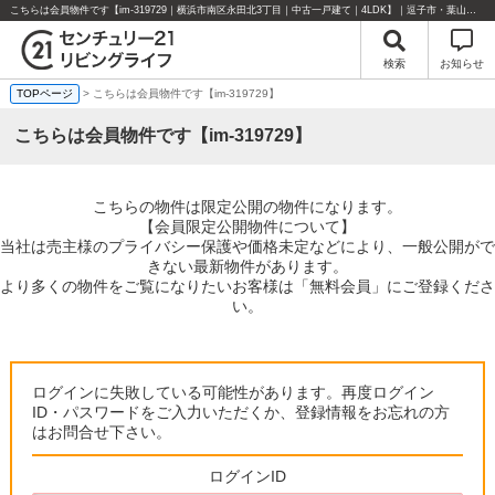
こちらは会員物件です【im-319729｜横浜市南区永田北3丁目｜中古一戸建て｜4LDK】｜逗子市・葉山町・湘南エリアの不動産のことならセンチュリー21リビングライフにお任せください！
検索
お知らせ
TOPページ
> こちらは会員物件です【im-319729】
こちらは会員物件です【im-319729】
こちらの物件は限定公開の物件になります。
【会員限定公開物件について】
当社は売主様のプライバシー保護や価格未定などにより、一般公開がで
きない最新物件があります。
より多くの物件をご覧になりたいお客様は「無料会員」にご登録くださ
い。
ログインに失敗している可能性があります。再度ログイン
ID・パスワードをご入力いただくか、登録情報をお忘れの方
はお問合せ下さい。
ログインID