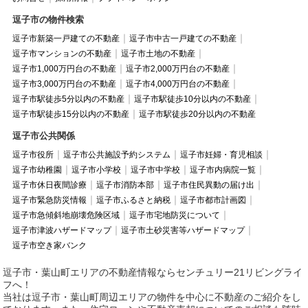
逗子市の物件検索
逗子市新築一戸建ての不動産
逗子市中古一戸建ての不動産
逗子市マンションの不動産
逗子市土地の不動産
逗子市1,000万円台の不動産
逗子市2,000万円台の不動産
逗子市3,000万円台の不動産
逗子市4,000万円台の不動産
逗子市駅徒歩5分以内の不動産
逗子市駅徒歩10分以内の不動産
逗子市駅徒歩15分以内の不動産
逗子市駅徒歩20分以内の不動産
逗子市公共関係
逗子市役所
逗子市公共施設予約システム
逗子市妊婦・育児相談
逗子市幼稚園
逗子市小学校
逗子市中学校
逗子市内病院一覧
逗子市休日夜間診療
逗子市消防本部
逗子市住民異動の届け出
逗子市緊急防災情報
逗子市ふるさと納税
逗子市都市計画図
逗子市急傾斜地崩壊危険区域
逗子市宅地防災について
逗子市津波ハザードマップ
逗子市土砂災害等ハザードマップ
逗子市空き家バンク
逗子市・葉山町エリアの不動産情報ならセンチュリー21リビングライ
フへ！
当社は逗子市・葉山町周辺エリアの物件を中心に不動産のご紹介をし