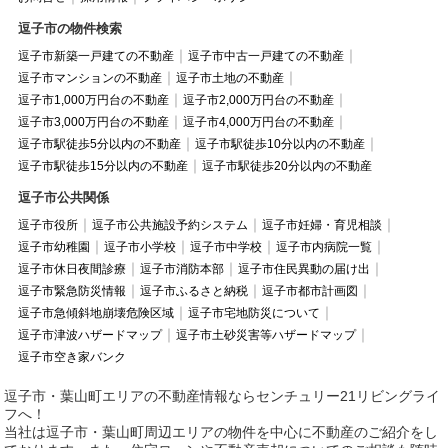
逗子市の物件検索
逗子市新築一戸建ての不動産
逗子市中古一戸建ての不動産
逗子市マンションの不動産
逗子市土地の不動産
逗子市1,000万円台の不動産
逗子市2,000万円台の不動産
逗子市3,000万円台の不動産
逗子市4,000万円台の不動産
逗子市駅徒歩5分以内の不動産
逗子市駅徒歩10分以内の不動産
逗子市駅徒歩15分以内の不動産
逗子市駅徒歩20分以内の不動産
逗子市公共関係
逗子市役所
逗子市公共施設予約システム
逗子市妊婦・育児相談
逗子市幼稚園
逗子市小学校
逗子市中学校
逗子市内病院一覧
逗子市休日夜間診療
逗子市消防本部
逗子市住民異動の届け出
逗子市緊急防災情報
逗子市ふるさと納税
逗子市都市計画図
逗子市急傾斜地崩壊危険区域
逗子市宅地防災について
逗子市津波ハザードマップ
逗子市土砂災害等ハザードマップ
逗子市空き家バンク
逗子市・葉山町エリアの不動産情報ならセンチュリー21リビングライ
フへ！
当社は逗子市・葉山町周辺エリアの物件を中心に不動産のご紹介をし