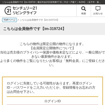
こちらは会員物件です【im-319724｜横浜市金沢区富岡東6丁目｜中古一戸建て｜4LDK】｜逗子市・葉山町・湘南エリアの不動産のことならセンチュリー21リビングライフにお任せください！
検索
お知らせ
TOPページ
> こちらは会員物件です【im-319724】
こちらは会員物件です【im-319724】
こちらの物件は限定公開の物件になります。
【会員限定公開物件について】
当社は売主様のプライバシー保護や価格未定などにより、一般公開がで
きない最新物件があります。
より多くの物件をご覧になりたいお客様は「無料会員」にご登録くださ
い。
ログインに失敗している可能性があります。再度ログイン
ID・パスワードをご入力いただくか、登録情報をお忘れの方
はお問合せ下さい。
ログインID