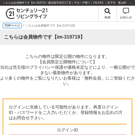
こちらは会員物件です【im-319719｜横須賀市長沢1丁目｜中古一戸建て｜2SLDK】｜逗子市・葉山町・湘南エリアの不動産のことならセンチュリー21リビングライフにお任せください！
検索
お知らせ
TOPページ
> こちらは会員物件です【im-319719】
こちらは会員物件です【im-319719】
こちらの物件は限定公開の物件になります。
【会員限定公開物件について】
当社は売主様のプライバシー保護や価格未定などにより、一般公開がで
きない最新物件があります。
より多くの物件をご覧になりたいお客様は「無料会員」にご登録くださ
い。
ログインに失敗している可能性があります。再度ログイン
ID・パスワードをご入力いただくか、登録情報をお忘れの方
はお問合せ下さい。
ログインID