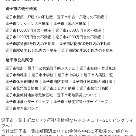
逗子市の物件検索
逗子市新築一戸建ての不動産
逗子市中古一戸建ての不動産
逗子市マンションの不動産
逗子市土地の不動産
逗子市1,000万円台の不動産
逗子市2,000万円台の不動産
逗子市3,000万円台の不動産
逗子市4,000万円台の不動産
逗子市駅徒歩5分以内の不動産
逗子市駅徒歩10分以内の不動産
逗子市駅徒歩15分以内の不動産
逗子市駅徒歩20分以内の不動産
逗子市公共関係
逗子市役所
逗子市公共施設予約システム
逗子市妊婦・育児相談
逗子市幼稚園
逗子市小学校
逗子市中学校
逗子市内病院一覧
逗子市休日夜間診療
逗子市消防本部
逗子市住民異動の届け出
逗子市緊急防災情報
逗子市ふるさと納税
逗子市都市計画図
逗子市急傾斜地崩壊危険区域
逗子市宅地防災について
逗子市津波ハザードマップ
逗子市土砂災害等ハザードマップ
逗子市空き家バンク
逗子市・葉山町エリアの不動産情報ならセンチュリー21リビングライ
フへ！
当社は逗子市・葉山町周辺エリアの物件を中心に不動産のご紹介をし