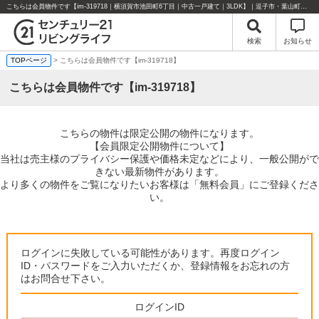
こちらは会員物件です【im-319718｜横須賀市池田町6丁目｜中古一戸建て｜3LDK】｜逗子市・葉山町・湘南エリアの不動産のことならセンチュリー21リビングライフにお任せください！
検索
お知らせ
TOPページ
> こちらは会員物件です【im-319718】
こちらは会員物件です【im-319718】
こちらの物件は限定公開の物件になります。
【会員限定公開物件について】
当社は売主様のプライバシー保護や価格未定などにより、一般公開がで
きない最新物件があります。
より多くの物件をご覧になりたいお客様は「無料会員」にご登録くださ
い。
ログインに失敗している可能性があります。再度ログイン
ID・パスワードをご入力いただくか、登録情報をお忘れの方
はお問合せ下さい。
ログインID