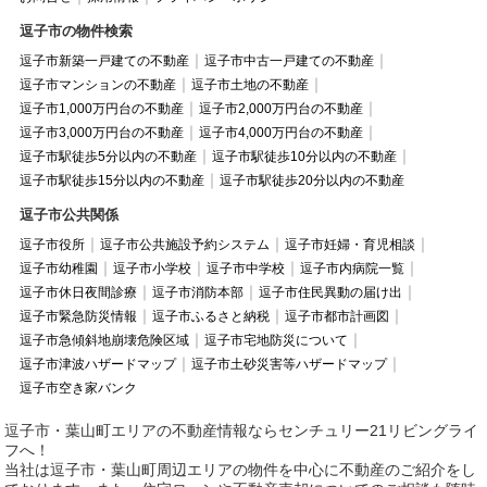
逗子市の物件検索
逗子市新築一戸建ての不動産
逗子市中古一戸建ての不動産
逗子市マンションの不動産
逗子市土地の不動産
逗子市1,000万円台の不動産
逗子市2,000万円台の不動産
逗子市3,000万円台の不動産
逗子市4,000万円台の不動産
逗子市駅徒歩5分以内の不動産
逗子市駅徒歩10分以内の不動産
逗子市駅徒歩15分以内の不動産
逗子市駅徒歩20分以内の不動産
逗子市公共関係
逗子市役所
逗子市公共施設予約システム
逗子市妊婦・育児相談
逗子市幼稚園
逗子市小学校
逗子市中学校
逗子市内病院一覧
逗子市休日夜間診療
逗子市消防本部
逗子市住民異動の届け出
逗子市緊急防災情報
逗子市ふるさと納税
逗子市都市計画図
逗子市急傾斜地崩壊危険区域
逗子市宅地防災について
逗子市津波ハザードマップ
逗子市土砂災害等ハザードマップ
逗子市空き家バンク
逗子市・葉山町エリアの不動産情報ならセンチュリー21リビングライ
フへ！
当社は逗子市・葉山町周辺エリアの物件を中心に不動産のご紹介をし