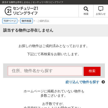
該当する物件は存在しません｜センチュリー21リビングライフ
検索
お知らせ
TOPページ
>
物件検索
>
-
ご成約済み
該当する物件は存在しません
お探しの物件はご成約済みとなっております。
下記にて再検索をお願いたします。
検索
絞り込んで物件を探す
ホームページに掲載されていない物件も
多数ございます。
お手数ですが、
会員登録フォームよりお問合せ下さい。