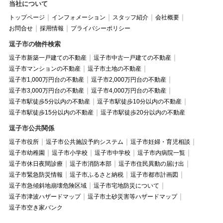
当社について
トップページ
インフォメーション
スタッフ紹介
会社概要
お問合せ
採用情報
プライバシーポリシー
逗子市の物件検索
逗子市新築一戸建ての不動産
逗子市中古一戸建ての不動産
逗子市マンションの不動産
逗子市土地の不動産
逗子市1,000万円台の不動産
逗子市2,000万円台の不動産
逗子市3,000万円台の不動産
逗子市4,000万円台の不動産
逗子市駅徒歩5分以内の不動産
逗子市駅徒歩10分以内の不動産
逗子市駅徒歩15分以内の不動産
逗子市駅徒歩20分以内の不動産
逗子市公共関係
逗子市役所
逗子市公共施設予約システム
逗子市妊婦・育児相談
逗子市幼稚園
逗子市小学校
逗子市中学校
逗子市内病院一覧
逗子市休日夜間診療
逗子市消防本部
逗子市住民異動の届け出
逗子市緊急防災情報
逗子市ふるさと納税
逗子市都市計画図
逗子市急傾斜地崩壊危険区域
逗子市宅地防災について
逗子市津波ハザードマップ
逗子市土砂災害等ハザードマップ
逗子市空き家バンク