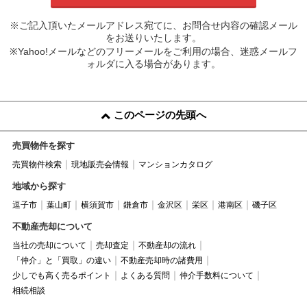
※ご記入頂いたメールアドレス宛てに、お問合せ内容の確認メール
をお送りいたします。
※Yahoo!メールなどのフリーメールをご利用の場合、迷惑メールフ
ォルダに入る場合があります。
このページの先頭へ
売買物件を探す
売買物件検索
現地販売会情報
マンションカタログ
地域から探す
逗子市
葉山町
横須賀市
鎌倉市
金沢区
栄区
港南区
磯子区
不動産売却について
当社の売却について
売却査定
不動産却の流れ
「仲介」と「買取」の違い
不動産売却時の諸費用
少しでも高く売るポイント
よくある質問
仲介手数料について
相続相談