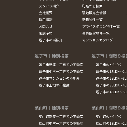
スタッフ紹介
町名から検索
会社概要
現地販売会情報
採用情報
新着物件一覧
お問合せ
プライスダウン物件一覧
来店予約
会員限定物件一覧
逗子市の街紹介
マンションカタログ
逗子市｜種別検索
逗子市｜間取り検
逗子市新築一戸建ての不動産
逗子市の～1LDK
逗子市中古一戸建ての不動産
逗子市の1SLDK～2L
逗子市マンションの不動産
逗子市の2SLDK～3L
逗子市土地の不動産
逗子市の3SLDK～4L
逗子市の4SLDK～5
葉山町｜種別検索
葉山町｜間取り検
葉山町新築一戸建ての不動産
葉山町の～1LDK
葉山町中古一戸建ての不動産
葉山町の1SLDK～2L