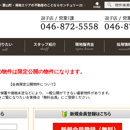
物件検索
こちらは会員物件です【im-319714｜横須賀市若宮台｜新築一戸建て｜3LDK】｜逗子市・葉山町・湘南エリアの不動産のことならセンチュリー21リビングライフにお任せください！
売りたい
スタッフ紹介
現地販売会
採用情
の物件は限定公開の物件になります。
【会員限定公開物件について】
ー保護や価格未定などにより、一般公開ができない最新物件があります。
をご覧になりたいお客様は「無料会員」にご登録ください。