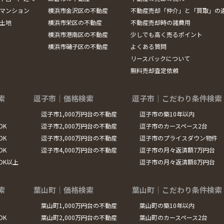
マンション
横浜市金沢区の不動産
不動産売却「仲介」と「買取」の
土地
横浜市栄区の不動産
不動産売却時の諸費用
横浜市港南区の不動産
少しでも高く売るポイント
横浜市磯子区の不動産
よくある質問
リースバックについて
無料売却査定依頼
索
逗子市｜価格検索
逗子市｜こだわり条件検索
逗子市1,000万円台の不動産
逗子市の築10年以内
DK
逗子市2,000万円台の不動産
逗子市のカースペース2台
DK
逗子市3,000万円台の不動産
逗子市のプライスダウン物件
DK
逗子市4,000万円台の不動産
逗子市の月々返済額7万円台
LDK以上
逗子市の月々返済額8万円台
索
葉山町｜価格検索
葉山町｜こだわり条件検索
葉山町1,000万円台の不動産
葉山町の築10年以内
DK
葉山町2,000万円台の不動産
葉山町のカースペース2台