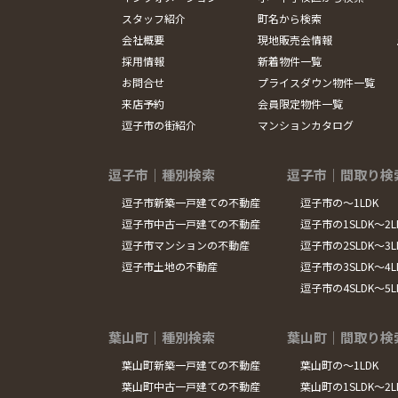
スタッフ紹介
町名から検索
会社概要
現地販売会情報
採用情報
新着物件一覧
お問合せ
プライスダウン物件一覧
来店予約
会員限定物件一覧
逗子市の街紹介
マンションカタログ
逗子市｜種別検索
逗子市｜間取り検
逗子市新築一戸建ての不動産
逗子市の～1LDK
逗子市中古一戸建ての不動産
逗子市の1SLDK～2L
逗子市マンションの不動産
逗子市の2SLDK～3L
逗子市土地の不動産
逗子市の3SLDK～4L
逗子市の4SLDK～5
葉山町｜種別検索
葉山町｜間取り検
葉山町新築一戸建ての不動産
葉山町の～1LDK
葉山町中古一戸建ての不動産
葉山町の1SLDK～2L