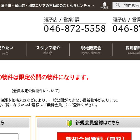
物件検索
こちらは会員物件です【im-319703｜横浜市磯子区磯子6丁目｜新築一戸建て｜3LDK】｜逗子市・葉山町・湘南エリアの不動産のことならセンチュリー21リビングライフにお任せください！
売りたい
スタッフ紹介
現地販売会
採用情
の物件は限定公開の物件になります。
【会員限定公開物件について】
ー保護や価格未定などにより、一般公開ができない最新物件があります。
をご覧になりたいお客様は「無料会員」にご登録ください。