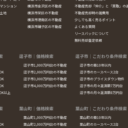
マンション
横浜市金沢区の不動産
不動産売却「仲介」と「買取」の
土地
横浜市栄区の不動産
不動産売却時の諸費用
横浜市港南区の不動産
少しでも高く売るポイント
横浜市磯子区の不動産
よくある質問
リースバックについて
無料売却査定依頼
索
逗子市｜価格検索
逗子市｜こだわり条件検索
逗子市1,000万円台の不動産
逗子市の築10年以内
DK
逗子市2,000万円台の不動産
逗子市のカースペース2台
DK
逗子市3,000万円台の不動産
逗子市のプライスダウン物件
DK
逗子市4,000万円台の不動産
逗子市の月々返済額7万円台
LDK以上
逗子市の月々返済額8万円台
索
葉山町｜価格検索
葉山町｜こだわり条件検索
葉山町1,000万円台の不動産
葉山町の築10年以内
DK
葉山町2,000万円台の不動産
葉山町のカースペース2台