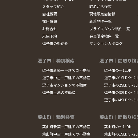
スタッフ紹介
町名から検索
会社概要
現地販売会情報
採用情報
新着物件一覧
お問合せ
プライスダウン物件一覧
来店予約
会員限定物件一覧
逗子市の街紹介
マンションカタログ
逗子市｜種別検索
逗子市｜間取り検
逗子市新築一戸建ての不動産
逗子市の～1LDK
逗子市中古一戸建ての不動産
逗子市の1SLDK～2L
逗子市マンションの不動産
逗子市の2SLDK～3L
逗子市土地の不動産
逗子市の3SLDK～4L
逗子市の4SLDK～5
葉山町｜種別検索
葉山町｜間取り検
葉山町新築一戸建ての不動産
葉山町の～1LDK
葉山町中古一戸建ての不動産
葉山町の1SLDK～2L