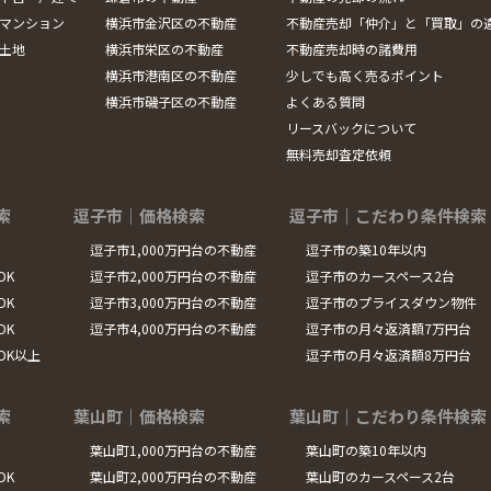
マンション
横浜市金沢区の不動産
不動産売却「仲介」と「買取」の
土地
横浜市栄区の不動産
不動産売却時の諸費用
横浜市港南区の不動産
少しでも高く売るポイント
横浜市磯子区の不動産
よくある質問
リースバックについて
無料売却査定依頼
索
逗子市｜価格検索
逗子市｜こだわり条件検索
逗子市1,000万円台の不動産
逗子市の築10年以内
DK
逗子市2,000万円台の不動産
逗子市のカースペース2台
DK
逗子市3,000万円台の不動産
逗子市のプライスダウン物件
DK
逗子市4,000万円台の不動産
逗子市の月々返済額7万円台
LDK以上
逗子市の月々返済額8万円台
索
葉山町｜価格検索
葉山町｜こだわり条件検索
葉山町1,000万円台の不動産
葉山町の築10年以内
DK
葉山町2,000万円台の不動産
葉山町のカースペース2台