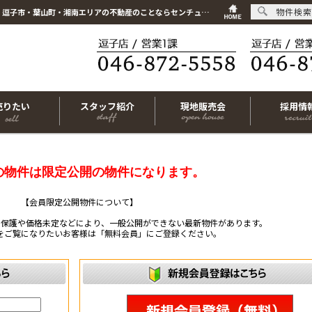
物件検索
こちらは会員物件です【im-319702｜横浜市戸塚区汲沢4丁目｜新築一戸建て｜4LDK】｜逗子市・葉山町・湘南エリアの不動産のことならセンチュリー21リビングライフにお任せください！
売りたい
スタッフ紹介
現地販売会
採用情
の物件は限定公開の物件になります。
【会員限定公開物件について】
ー保護や価格未定などにより、一般公開ができない最新物件があります。
をご覧になりたいお客様は「無料会員」にご登録ください。