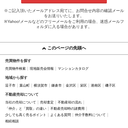
※ご記入頂いたメールアドレス宛てに、お問合せ内容の確認メール
をお送りいたします。
※Yahoo!メールなどのフリーメールをご利用の場合、迷惑メールフ
ォルダに入る場合があります。
このページの先頭へ
売買物件を探す
売買物件検索
現地販売会情報
マンションカタログ
地域から探す
逗子市
葉山町
横須賀市
鎌倉市
金沢区
栄区
港南区
磯子区
不動産売却について
当社の売却について
売却査定
不動産却の流れ
「仲介」と「買取」の違い
不動産売却時の諸費用
少しでも高く売るポイント
よくある質問
仲介手数料について
相続相談