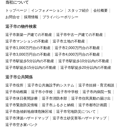
当社について
トップページ
インフォメーション
スタッフ紹介
会社概要
お問合せ
採用情報
プライバシーポリシー
逗子市の物件検索
逗子市新築一戸建ての不動産
逗子市中古一戸建ての不動産
逗子市マンションの不動産
逗子市土地の不動産
逗子市1,000万円台の不動産
逗子市2,000万円台の不動産
逗子市3,000万円台の不動産
逗子市4,000万円台の不動産
逗子市駅徒歩5分以内の不動産
逗子市駅徒歩10分以内の不動産
逗子市駅徒歩15分以内の不動産
逗子市駅徒歩20分以内の不動産
逗子市公共関係
逗子市役所
逗子市公共施設予約システム
逗子市妊婦・育児相談
逗子市幼稚園
逗子市小学校
逗子市中学校
逗子市内病院一覧
逗子市休日夜間診療
逗子市消防本部
逗子市住民異動の届け出
逗子市緊急防災情報
逗子市ふるさと納税
逗子市都市計画図
逗子市急傾斜地崩壊危険区域
逗子市宅地防災について
逗子市津波ハザードマップ
逗子市土砂災害等ハザードマップ
逗子市空き家バンク