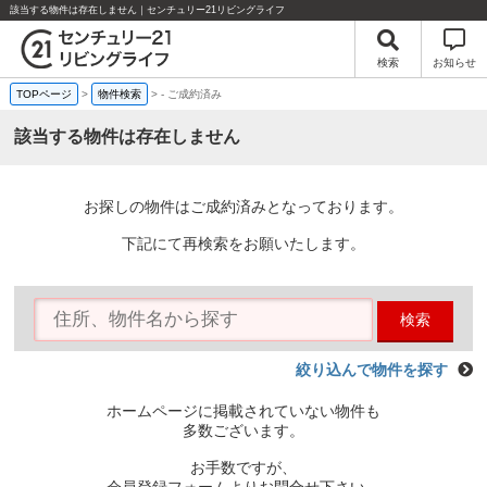
該当する物件は存在しません｜センチュリー21リビングライフ
検索
お知らせ
TOPページ
>
物件検索
>
-
ご成約済み
該当する物件は存在しません
お探しの物件はご成約済みとなっております。
下記にて再検索をお願いたします。
検索
絞り込んで物件を探す
ホームページに掲載されていない物件も
多数ございます。
お手数ですが、
会員登録フォームよりお問合せ下さい。