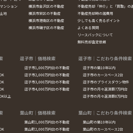
マンション
横浜市金沢区の不動産
不動産売却「仲介」と「買取」の
土地
横浜市栄区の不動産
不動産売却時の諸費用
横浜市港南区の不動産
少しでも高く売るポイント
横浜市磯子区の不動産
よくある質問
リースバックについて
無料売却査定依頼
索
逗子市｜価格検索
逗子市｜こだわり条件検索
逗子市1,000万円台の不動産
逗子市の築10年以内
DK
逗子市2,000万円台の不動産
逗子市のカースペース2台
DK
逗子市3,000万円台の不動産
逗子市のプライスダウン物件
DK
逗子市4,000万円台の不動産
逗子市の月々返済額7万円台
LDK以上
逗子市の月々返済額8万円台
索
葉山町｜価格検索
葉山町｜こだわり条件検索
葉山町1,000万円台の不動産
葉山町の築10年以内
DK
葉山町2,000万円台の不動産
葉山町のカースペース2台