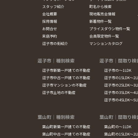
スタッフ紹介
町名から検索
会社概要
現地販売会情報
採用情報
新着物件一覧
お問合せ
プライスダウン物件一覧
来店予約
会員限定物件一覧
逗子市の街紹介
マンションカタログ
逗子市｜種別検索
逗子市｜間取り検
逗子市新築一戸建ての不動産
逗子市の～1LDK
逗子市中古一戸建ての不動産
逗子市の1SLDK～2L
逗子市マンションの不動産
逗子市の2SLDK～3L
逗子市土地の不動産
逗子市の3SLDK～4L
逗子市の4SLDK～5
葉山町｜種別検索
葉山町｜間取り検
葉山町新築一戸建ての不動産
葉山町の～1LDK
葉山町中古一戸建ての不動産
葉山町の1SLDK～2L