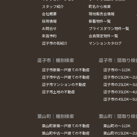
スタッフ紹介
町名から検索
会社概要
現地販売会情報
採用情報
新着物件一覧
お問合せ
プライスダウン物件一覧
来店予約
会員限定物件一覧
逗子市の街紹介
マンションカタログ
逗子市｜種別検索
逗子市｜間取り検
逗子市新築一戸建ての不動産
逗子市の～1LDK
逗子市中古一戸建ての不動産
逗子市の1SLDK～2L
逗子市マンションの不動産
逗子市の2SLDK～3L
逗子市土地の不動産
逗子市の3SLDK～4L
逗子市の4SLDK～5
葉山町｜種別検索
葉山町｜間取り検
葉山町新築一戸建ての不動産
葉山町の～1LDK
葉山町中古一戸建ての不動産
葉山町の1SLDK～2L