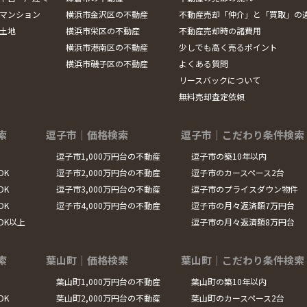
マンション
横浜市金沢区の不動産
不動産売却「仲介」と「買取」の
土地
横浜市栄区の不動産
不動産売却時の諸費用
横浜市港南区の不動産
少しでも高く売るポイント
横浜市磯子区の不動産
よくある質問
リースバックについて
無料売却査定依頼
索
逗子市｜価格検索
逗子市｜こだわり条件検索
逗子市1,000万円台の不動産
逗子市の築10年以内
DK
逗子市2,000万円台の不動産
逗子市のカースペース2台
DK
逗子市3,000万円台の不動産
逗子市のプライスダウン物件
DK
逗子市4,000万円台の不動産
逗子市の月々返済額7万円台
LDK以上
逗子市の月々返済額8万円台
索
葉山町｜価格検索
葉山町｜こだわり条件検索
葉山町1,000万円台の不動産
葉山町の築10年以内
DK
葉山町2,000万円台の不動産
葉山町のカースペース2台