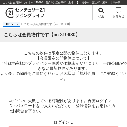
こちらは会員物件です【im-319680｜横浜市栄区公田町｜土地｜-】｜逗子市・葉山町・湘南エリアの不動産のことならセンチュリー21リビングライフにお任せください！
検索
お知らせ
TOPページ
> こちらは会員物件です【im-319680】
こちらは会員物件です【im-319680】
こちらの物件は限定公開の物件になります。
【会員限定公開物件について】
当社は売主様のプライバシー保護や価格未定などにより、一般公開がで
きない最新物件があります。
より多くの物件をご覧になりたいお客様は「無料会員」にご登録くださ
い。
ログインに失敗している可能性があります。再度ログイン
ID・パスワードをご入力いただくか、登録情報をお忘れの方
はお問合せ下さい。
ログインID