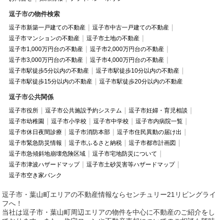
逗子市の物件検索
逗子市新築一戸建ての不動産
逗子市中古一戸建ての不動産
逗子市マンションの不動産
逗子市土地の不動産
逗子市1,000万円台の不動産
逗子市2,000万円台の不動産
逗子市3,000万円台の不動産
逗子市4,000万円台の不動産
逗子市駅徒歩5分以内の不動産
逗子市駅徒歩10分以内の不動産
逗子市駅徒歩15分以内の不動産
逗子市駅徒歩20分以内の不動産
逗子市公共関係
逗子市役所
逗子市公共施設予約システム
逗子市妊婦・育児相談
逗子市幼稚園
逗子市小学校
逗子市中学校
逗子市内病院一覧
逗子市休日夜間診療
逗子市消防本部
逗子市住民異動の届け出
逗子市緊急防災情報
逗子市ふるさと納税
逗子市都市計画図
逗子市急傾斜地崩壊危険区域
逗子市宅地防災について
逗子市津波ハザードマップ
逗子市土砂災害等ハザードマップ
逗子市空き家バンク
逗子市・葉山町エリアの不動産情報ならセンチュリー21リビングライ
フへ！
当社は逗子市・葉山町周辺エリアの物件を中心に不動産のご紹介をし